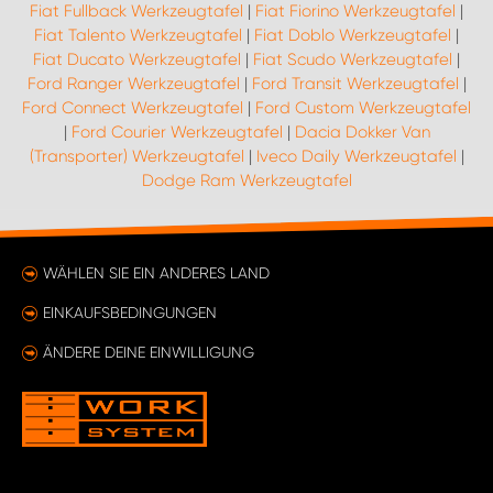
Fiat Fullback Werkzeugtafel
|
Fiat Fiorino Werkzeugtafel
|
Fiat Talento Werkzeugtafel
|
Fiat Doblo Werkzeugtafel
|
Fiat Ducato Werkzeugtafel
|
Fiat Scudo Werkzeugtafel
|
Ford Ranger Werkzeugtafel
|
Ford Transit Werkzeugtafel
|
Ford Connect Werkzeugtafel
|
Ford Custom Werkzeugtafel
|
Ford Courier Werkzeugtafel
|
Dacia Dokker Van
(Transporter) Werkzeugtafel
|
Iveco Daily Werkzeugtafel
|
Dodge Ram Werkzeugtafel
WÄHLEN SIE EIN ANDERES LAND
EINKAUFSBEDINGUNGEN
ÄNDERE DEINE EINWILLIGUNG