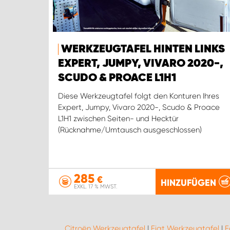
WERKZEUGTAFEL HINTEN LINKS
EXPERT, JUMPY, VIVARO 2020-,
SCUDO & PROACE L1H1
Diese Werkzeugtafel folgt den Konturen Ihres
Expert, Jumpy, Vivaro 2020-, Scudo & Proace
L1H1 zwischen Seiten- und Hecktür
(Rücknahme/Umtausch ausgeschlossen)
285
€
HINZUFÜGEN
EXKL. 17 % MWST.
Citroën Werkzeugtafel
|
Fiat Werkzeugtafel
|
F