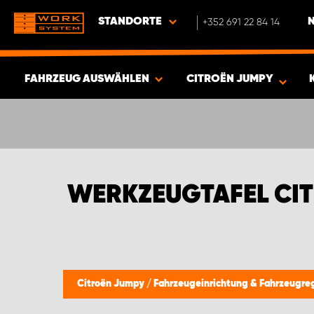
STANDORTE
+352 691 22 84 14
FAHRZEUG AUSWÄHLEN
CITROËN JUMPY
ERGEBNISSE ANZEIGEN -
426
ARTIKEL
WERKZEUGTAFEL CI
Citroën Jumpy
/
Fahrzeugeinrichtung & Fahrzeugre