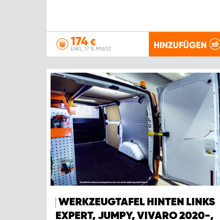
174
€
HINZUFÜGEN
EXKL. 17 % MWST.
WERKZEUGTAFEL HINTEN LINKS
EXPERT, JUMPY, VIVARO 2020-,