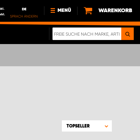
nkl.
DE
WARENKORB
MENÜ
xkl.
SPRACH ÄNDERN
DE
FR
NEWS
HTTPS://WWW.WORKSYSTEM.LU/DE/NACH
LU
ÜBER UNS
TOPSELLER