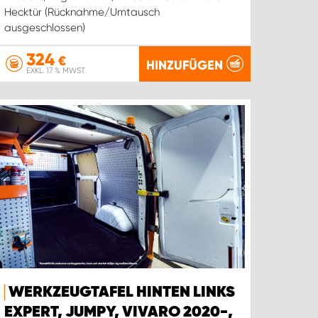
Hecktür (Rücknahme/Umtausch
ausgeschlossen)
324
€
HINZUFÜGEN
EXKL. 17 % MWST.
WERKZEUGTAFEL HINTEN LINKS
EXPERT, JUMPY, VIVARO 2020-,