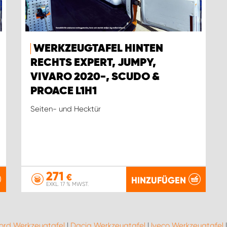
WERKZEUGTAFEL HINTEN
RECHTS EXPERT, JUMPY,
VIVARO 2020-, SCUDO &
PROACE L1H1
Seiten- und Hecktür
271
€
HINZUFÜGEN
EXKL. 17 % MWST.
ord Werkzeugtafel
|
Dacia Werkzeugtafel
|
Iveco Werkzeugtafel