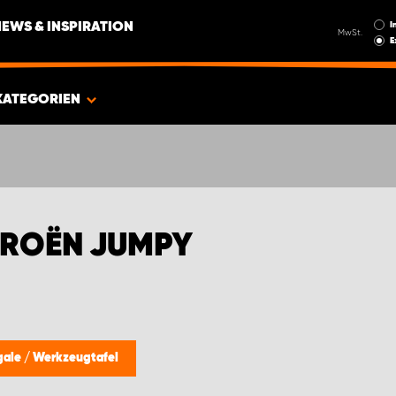
I
NEWS & INSPIRATION
MwSt.
E
KATEGORIEN
TROËN JUMPY
gale
/
Werkzeugtafel