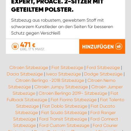
EXPERT, PROACE. 2-SITZER MIT
GETEILTEM POLSTER.
Sitzbezug aus robustem, gewebtem Stoff mit
schwarzem Kunstleder an den Seiten für besseren
Schutz gegen Verschleiß
471
€
HINZUFÜGEN
EXKL. 17 % MWST.
Citroën Sitzbezüge
|
Fiat Sitzbezüge
|
Ford Sitzbezüge
|
Dacia Sitzbezüge
|
Iveco Sitzbezüge
|
Dodge Sitzbezüge
|
Citroën Berlingo -2018 Sitzbezüge
|
Citroën Nemo
Sitzbezüge
|
Citroën Jumpy Sitzbezüge
|
Citroën Jumper
Sitzbezüge
|
Citroën Berlingo 2019- Sitzbezüge
|
Fiat
Fullback Sitzbezüge
|
Fiat Fiorino Sitzbezüge
|
Fiat Talento
Sitzbezüge
|
Fiat Doblo Sitzbezüge
|
Fiat Ducato
Sitzbezüge
|
Fiat Scudo Sitzbezüge
|
Ford Ranger
Sitzbezüge
|
Ford Transit Sitzbezüge
|
Ford Connect
Sitzbezüge
|
Ford Custom Sitzbezüge
|
Ford Courier