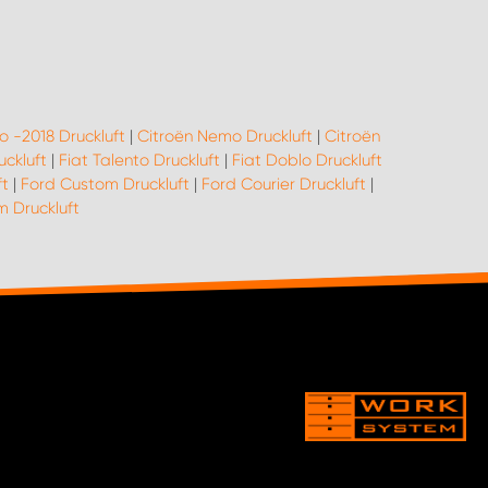
o -2018 Druckluft
|
Citroën Nemo Druckluft
|
Citroën
uckluft
|
Fiat Talento Druckluft
|
Fiat Doblo Druckluft
ft
|
Ford Custom Druckluft
|
Ford Courier Druckluft
|
 Druckluft