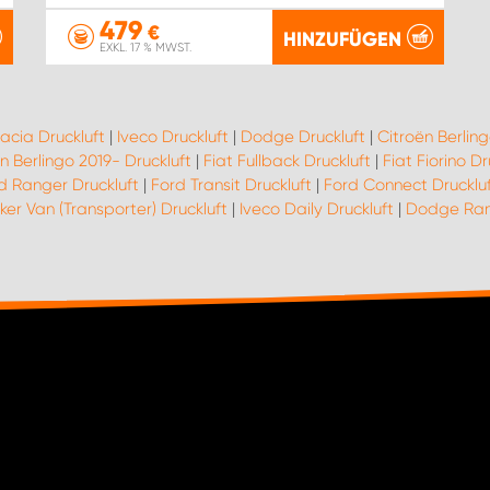
479
€
HINZUFÜGEN
EXKL. 17 % MWST.
acia Druckluft
|
Iveco Druckluft
|
Dodge Druckluft
|
Citroën Berling
n Berlingo 2019- Druckluft
|
Fiat Fullback Druckluft
|
Fiat Fiorino Dr
d Ranger Druckluft
|
Ford Transit Druckluft
|
Ford Connect Drucklu
er Van (Transporter) Druckluft
|
Iveco Daily Druckluft
|
Dodge Ram