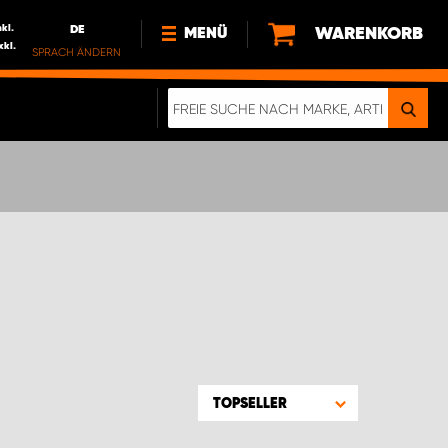
nkl.
DE
WARENKORB
MENÜ
xkl.
SPRACH ÄNDERN
DE
FR
NEWS
HTTPS://WWW.WORKSYSTEM.LU/DE/NACH
LU
ÜBER UNS
TOPSELLER