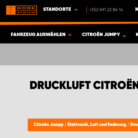
STANDORTE
+352 691 22 84 14
FAHRZEUG AUSWÄHLEN
CITROËN JUMPY
ERGEBNISSE ANZEIGEN -
426
ARTIKEL
DRUCKLUFT CITROË
Citroën Jumpy
/
Elektronik, Luft und Federung
/
Dru