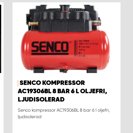
SENCO KOMPRESSOR
AC19306BL 8 BAR 6 L OLJEFRI,
LJUDISOLERAD
Senco kompressor AC19306BL 8 bar 6 l oljefri,
ljudisolerad