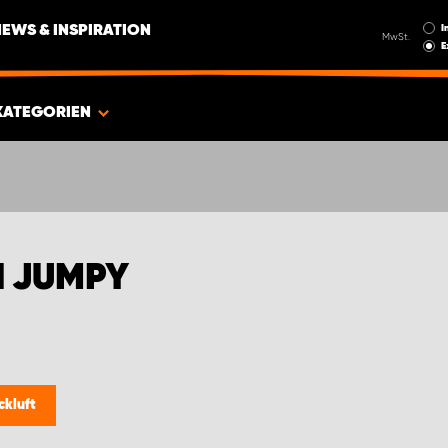
I
NEWS & INSPIRATION
MwSt.
E
KATEGORIEN
N JUMPY
ckluft