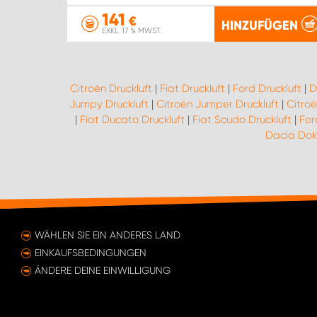
141
€
HINZUFÜGEN
EXKL. 17 % MWST.
Citroën Druckluft
|
Fiat Druckluft
|
Ford Druckluft
|
D
Jumpy Druckluft
|
Citroën Jumper Druckluft
|
Citroë
|
Fiat Ducato Druckluft
|
Fiat Scudo Druckluft
|
For
Dacia Dokk
WÄHLEN SIE EIN ANDERES LAND
EINKAUFSBEDINGUNGEN
ÄNDERE DEINE EINWILLIGUNG