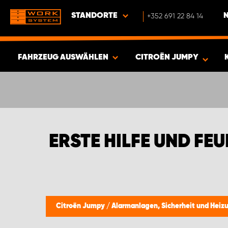
STANDORTE
+352 691 22 84 14
FAHRZEUG AUSWÄHLEN
CITROËN JUMPY
ERGEBNISSE ANZEIGEN -
426
ARTIKEL
ERSTE HILFE UND F
Citroën Jumpy
/
Alarmanlagen, Sicherheit und Hei