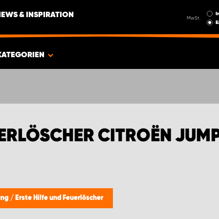
I
NEWS & INSPIRATION
MwSt.
E
KATEGORIEN
EUERLÖSCHER CITROËN JUM
zung
/
Erste Hilfe und Feuerlöscher