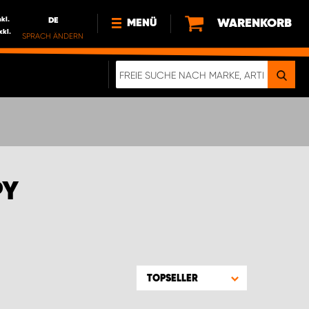
nkl.
DE
WARENKORB
MENÜ
xkl.
SPRACH ÄNDERN
DE
FR
NEWS
HTTPS://WWW.WORKSYSTEM.LU/DE/NACH
LU
ÜBER UNS
PY
TOPSELLER