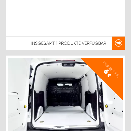
INSGESAMT
1 PRODUKTE
VERFÜGBAR
PREISBEISPIEL
6
€