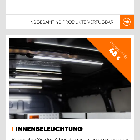
INSGESAMT
40 PRODUKTE
VERFÜGBAR
PREISBEISPIEL
48
€
INNENBELEUCHTUNG
Beleuchten Sie das Arbeitsfahrzeug innen mit unseren