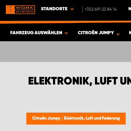
STANDORTE
+352 691 22 84 14
FAHRZEUG AUSWÄHLEN
CITROËN JUMPY
ERGEBNISSE ANZEIGEN -
426
ARTIKEL
ELEKTRONIK, LUFT 
Citroën Jumpy
/
Elektronik, Luft und Federung