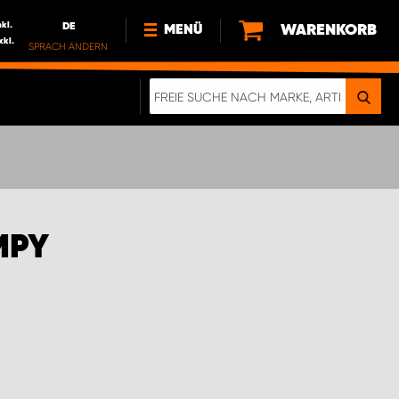
nkl.
DE
WARENKORB
MENÜ
xkl.
SPRACH ÄNDERN
DE
FR
NEWS
HTTPS://WWW.WORKSYSTEM.LU/DE/NACH
LU
ÜBER UNS
MPY