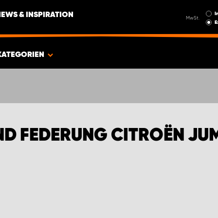
I
NEWS & INSPIRATION
MwSt.
E
KATEGORIEN
UND FEDERUNG CITROËN JU