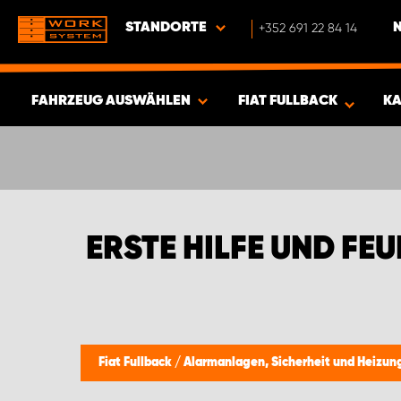
STANDORTE
+352 691 22 84 14
FAHRZEUG AUSWÄHLEN
FIAT FULLBACK
KA
ERGEBNISSE ANZEIGEN -
346
ARTIKEL
ERSTE HILFE UND FE
Fiat Fullback
/
Alarmanlagen, Sicherheit und Heizu