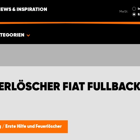
I
NEWS & INSPIRATION
MwSt.
E
TEGORIEN
UERLÖSCHER FIAT FULLBAC
ng
/
Erste Hilfe und Feuerlöscher