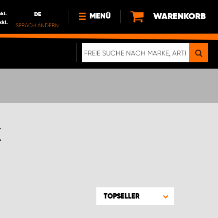
nkl.
DE
WARENKORB
MENÜ
xkl.
SPRACH ÄNDERN
DE
FR
NEWS
HTTPS://WWW.WORKSYSTEM.LU/DE/NACH
LU
ÜBER UNS
K
TOPSELLER