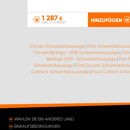
1 287
€
HINZUFÜGEN
EXKL. 17 % MWST.
Citroën Schwerlastauszüge
|
Fiat Schwerlastaus
Citroën Berlingo -2018 Schwerlastauszüge
|
Cit
Berlingo 2019- Schwerlastauszüge
|
Fiat 
Schwerlastauszüge
|
Fiat Ducato Schwerlasta
Connect Schwerlastauszüge
|
Ford Custom Schw
WÄHLEN SIE EIN ANDERES LAND
EINKAUFSBEDINGUNGEN