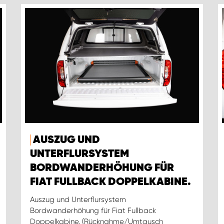
AUSZUG UND
UNTERFLURSYSTEM
BORDWANDERHÖHUNG FÜR
FIAT FULLBACK DOPPELKABINE.
Auszug und Unterflursystem
Bordwanderhöhung für Fiat Fullback
Doppelkabine. (Rücknahme/Umtausch