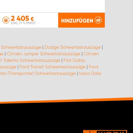
2 405
€
HINZUFÜGEN
EXKL. 17 % MWST.
o Schwerlastauszüge
|
Dodge Schwerlastauszüge
|
ge
|
Citroën Jumper Schwerlastauszüge
|
Citroën
at Talento Schwerlastauszüge
|
Fiat Doblo
tauszüge
|
Ford Transit Schwerlastauszüge
|
Ford
Van (Transporter) Schwerlastauszüge
|
Iveco Daily