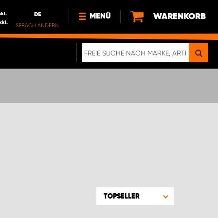
nkl.
DE
WARENKORB
MENÜ
xkl.
SPRACH ÄNDERN
DE
FR
NEWS
HTTPS://WWW.WORKSYSTEM.LU/DE/NACH
LU
ÜBER UNS
TOPSELLER