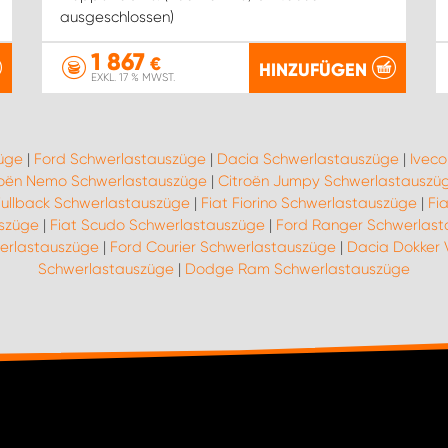
ausgeschlossen)
1 867
€
HINZUFÜGEN
EXKL. 17 % MWST.
züge
|
Ford Schwerlastauszüge
|
Dacia Schwerlastauszüge
|
Ivec
roën Nemo Schwerlastauszüge
|
Citroën Jumpy Schwerlastauszü
Fullback Schwerlastauszüge
|
Fiat Fiorino Schwerlastauszüge
|
Fi
uszüge
|
Fiat Scudo Schwerlastauszüge
|
Ford Ranger Schwerlas
erlastauszüge
|
Ford Courier Schwerlastauszüge
|
Dacia Dokker 
Schwerlastauszüge
|
Dodge Ram Schwerlastauszüge