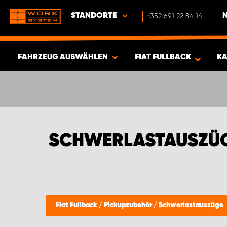
STANDORTE
+352 691 22 84 14
FAHRZEUG AUSWÄHLEN
FIAT FULLBACK
KA
ERGEBNISSE ANZEIGEN -
346
ARTIKEL
SCHWERLASTAUSZÜG
Fiat Fullback
/
Pickupzubehör
/
Schwerlastauszüge