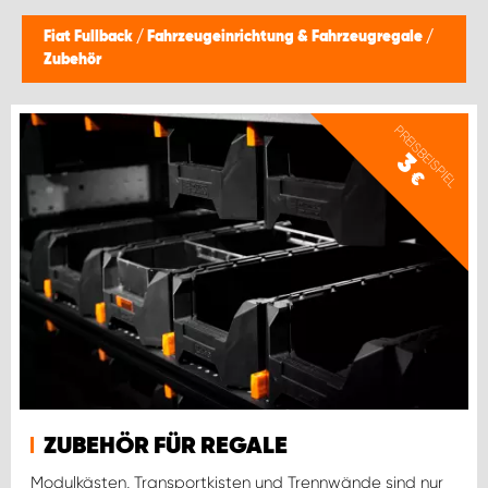
Fiat Fullback
/
Fahrzeugeinrichtung & Fahrzeugregale
/
Zubehör
PREISBEISPIEL
3
€
ZUBEHÖR FÜR REGALE
Modulkästen, Transportkisten und Trennwände sind nur