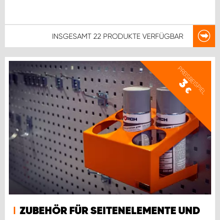
INSGESAMT
22 PRODUKTE
VERFÜGBAR
PREISBEISPIEL
3
€
ZUBEHÖR FÜR SEITENELEMENTE UND