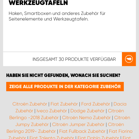
WERKZEUGTAFELN
Haken, Smartboxen und anderes Zubehör für
Seitenelemente und Werkzeugtafeln.
INSGESAMT
30 PRODUKTE
VERFÜGBAR
HABEN SIE NICHT GEFUNDEN, WONACH SIE SUCHEN?
ZEIGE ALLE PRODUKTE IN DER KATEGORIE ZUBEHÖR
Citroën Zubehör
|
Fiat Zubehör
|
Ford Zubehör
|
Dacia
Zubehör
|
Iveco Zubehör
|
Dodge Zubehör
|
Citroën
Berlingo -2018 Zubehör
|
Citroën Nemo Zubehör
|
Citroën
Jumpy Zubehör
|
Citroën Jumper Zubehör
|
Citroën
Berlingo 2019- Zubehör
|
Fiat Fullback Zubehör
|
Fiat Fiorino
Zubehör
|
Fiat Talento Zubehör
|
Fiat Doblo Zubehör
|
Fiat