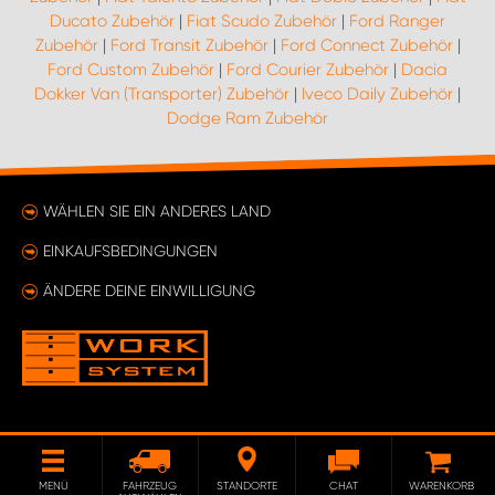
Ducato Zubehör
|
Fiat Scudo Zubehör
|
Ford Ranger
Zubehör
|
Ford Transit Zubehör
|
Ford Connect Zubehör
|
Ford Custom Zubehör
|
Ford Courier Zubehör
|
Dacia
Dokker Van (Transporter) Zubehör
|
Iveco Daily Zubehör
|
Dodge Ram Zubehör
WÄHLEN SIE EIN ANDERES LAND
EINKAUFSBEDINGUNGEN
ÄNDERE DEINE EINWILLIGUNG
MENÜ
FAHRZEUG
STANDORTE
CHAT
WARENKORB