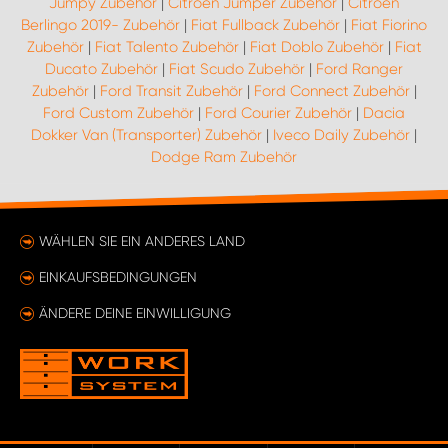
Jumpy Zubehör
|
Citroën Jumper Zubehör
|
Citroën
Berlingo 2019- Zubehör
|
Fiat Fullback Zubehör
|
Fiat Fiorino
Zubehör
|
Fiat Talento Zubehör
|
Fiat Doblo Zubehör
|
Fiat
Ducato Zubehör
|
Fiat Scudo Zubehör
|
Ford Ranger
Zubehör
|
Ford Transit Zubehör
|
Ford Connect Zubehör
|
Ford Custom Zubehör
|
Ford Courier Zubehör
|
Dacia
Dokker Van (Transporter) Zubehör
|
Iveco Daily Zubehör
|
Dodge Ram Zubehör
WÄHLEN SIE EIN ANDERES LAND
EINKAUFSBEDINGUNGEN
ÄNDERE DEINE EINWILLIGUNG