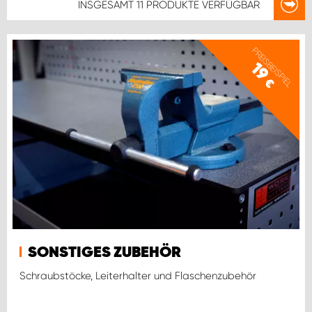
INSGESAMT
11 PRODUKTE
VERFÜGBAR
PREISBEISPIEL
19
€
SONSTIGES ZUBEHÖR
Schraubstöcke, Leiterhalter und Flaschenzubehör