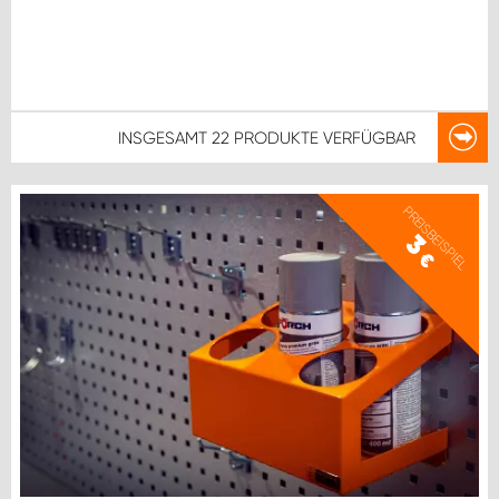
INSGESAMT
22 PRODUKTE
VERFÜGBAR
PREISBEISPIEL
3
€