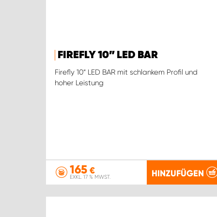
FIREFLY 10” LED BAR
Firefly 10“ LED BAR mit schlankem Profil und
hoher Leistung
165
€
HINZUFÜGEN
EXKL. 17 % MWST.