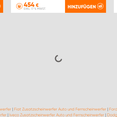
454
€
HINZUFÜGEN
EXKL. 17 % MWST.
werfer
|
Fiat Zusatzscheinwerfer Auto und Fernscheinwerfer
|
Ford
rfer
|
Iveco Zusatzscheinwerfer Auto und Fernscheinwerfer
|
Dodge