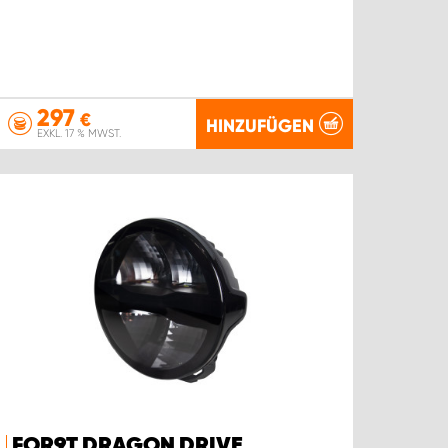
297
€
HINZUFÜGEN
EXKL. 17 % MWST.
FOR9T DRAGON DRIVE