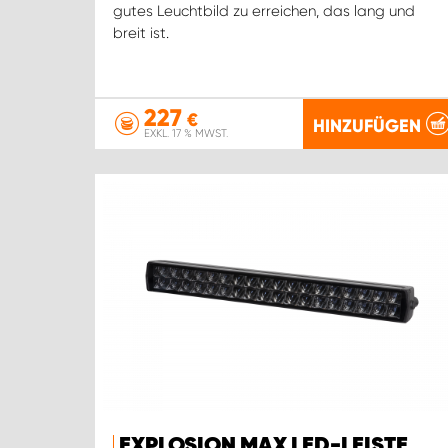
gutes Leuchtbild zu erreichen, das lang und
breit ist.
227
€
HINZUFÜGEN
EXKL. 17 % MWST.
EXPLOSION MAX LED-LEISTE