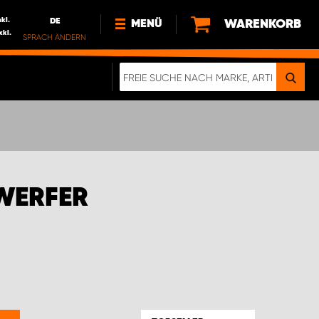
nkl.
DE
WARENKORB
MENÜ
xkl.
SPRACH ÄNDERN
DE
FR
NEWS
HTTPS://WWW.WORKSYSTEM.LU/DE/NACH
LU
ÜBER UNS
WERFER