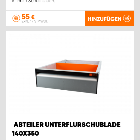
in Ihren Schubladen.
55
€
HINZUFÜGEN
EXKL. 17 % MWST.
ABTEILER UNTERFLURSCHUBLADE
140X350