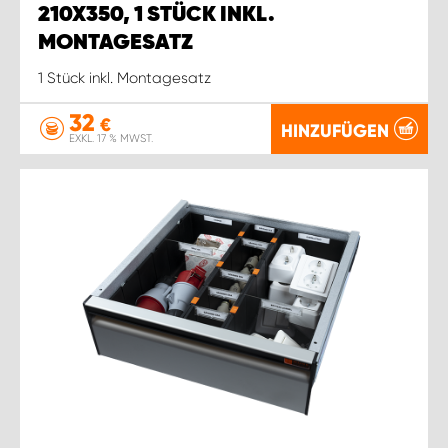
210X350, 1 STÜCK INKL.
MONTAGESATZ
1 Stück inkl. Montagesatz
32
€
HINZUFÜGEN
EXKL. 17 % MWST.