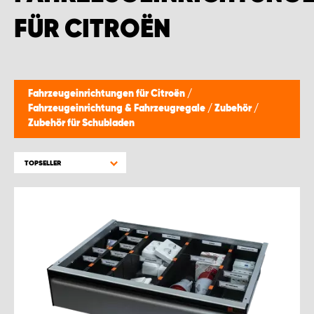
FÜR CITROËN
Fahrzeugeinrichtungen für Citroën
/
Fahrzeugeinrichtung & Fahrzeugregale
/
Zubehör
/
Zubehör für Schubladen
TOPSELLER