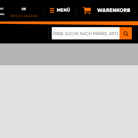
nkl.
DE
WARENKORB
MENÜ
xkl.
SPRACH ÄNDERN
DE
FR
NEWS
HTTPS://WWW.WORKSYSTEM.LU/DE/NACH
LU
ÜBER UNS