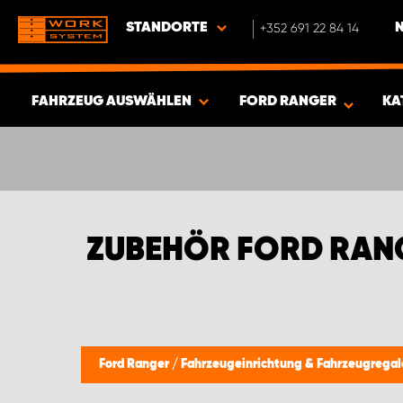
STANDORTE
+352 691 22 84 14
FAHRZEUG AUSWÄHLEN
FORD RANGER
KA
ERGEBNISSE ANZEIGEN -
385
ARTIKEL
ZUBEHÖR FORD RAN
Ford Ranger
/
Fahrzeugeinrichtung & Fahrzeugrega