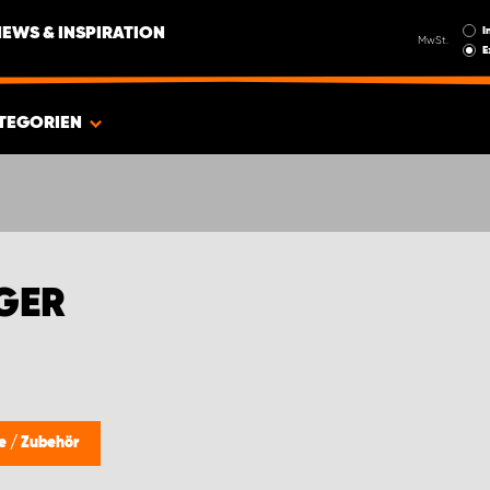
I
NEWS & INSPIRATION
MwSt.
E
TEGORIEN
GER
le
/
Zubehör