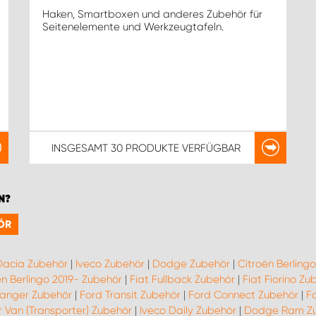
Haken, Smartboxen und anderes Zubehör für
Seitenelemente und Werkzeugtafeln.
INSGESAMT
30 PRODUKTE
VERFÜGBAR
N?
ÖR
Dacia Zubehör
|
Iveco Zubehör
|
Dodge Zubehör
|
Citroën Berling
ën Berlingo 2019- Zubehör
|
Fiat Fullback Zubehör
|
Fiat Fiorino Zu
Ranger Zubehör
|
Ford Transit Zubehör
|
Ford Connect Zubehör
|
F
 Van (Transporter) Zubehör
|
Iveco Daily Zubehör
|
Dodge Ram Z