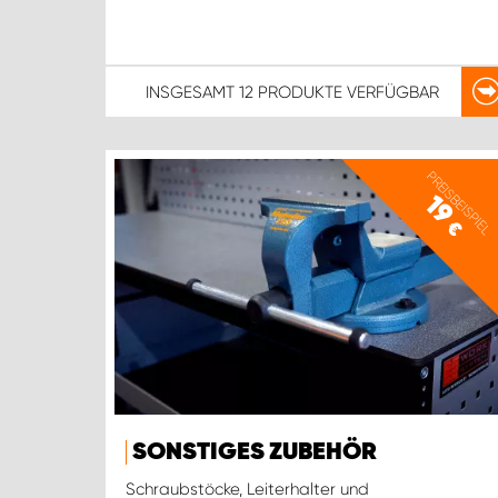
INSGESAMT
12 PRODUKTE
VERFÜGBAR
PREISBEISPIEL
19
€
SONSTIGES ZUBEHÖR
Schraubstöcke, Leiterhalter und