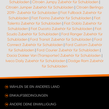
Schubladen
|
Citroën Jumpy Zubehör für Schubladen
|
Citroën Jumper Zubehör für Schubladen
|
Citroën Berlingo
2019- Zubehör für Schubladen
|
Fiat Fullback Zubehör für
Schubladen
|
Fiat Fiorino Zubehör für Schubladen
|
Fiat
Talento Zubehör für Schubladen
|
Fiat Doblo Zubehör für
Schubladen
|
Fiat Ducato Zubehör für Schubladen
|
Fiat
Scudo Zubehör für Schubladen
|
Ford Ranger Zubehör für
Schubladen
|
Ford Transit Zubehör für Schubladen
|
Ford
Connect Zubehör für Schubladen
|
Ford Custom Zubehör
für Schubladen
|
Ford Courier Zubehör für Schubladen
|
Dacia Dokker Van (Transporter) Zubehör für Schubladen
|
Iveco Daily Zubehör für Schubladen
|
Dodge Ram Zubehör
für Schubladen
WÄHLEN SIE EIN ANDERES LAND
EINKAUFSBEDINGUNGEN
ÄNDERE DEINE EINWILLIGUNG