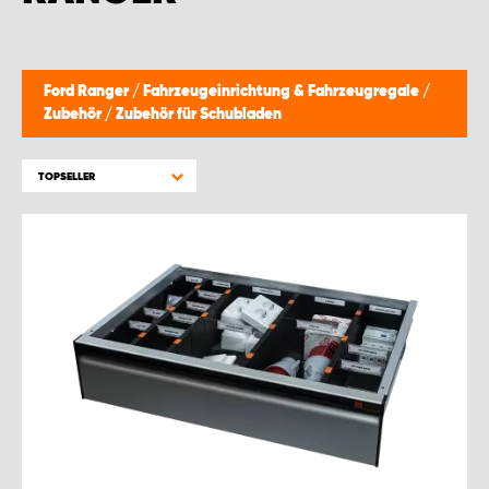
Ford Ranger
/
Fahrzeugeinrichtung & Fahrzeugregale
/
Zubehör
/
Zubehör für Schubladen
TOPSELLER