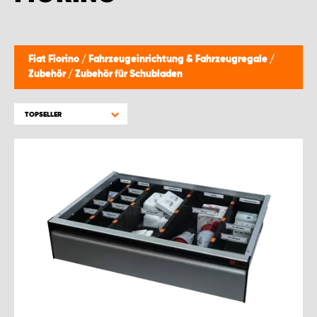
Fiat Fiorino
/
Fahrzeugeinrichtung & Fahrzeugregale
/
Zubehör
/
Zubehör für Schubladen
TOPSELLER