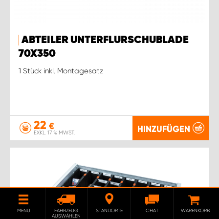
ABTEILER UNTERFLURSCHUBLADE
70X350
1 Stück inkl. Montagesatz
22
€
HINZUFÜGEN
EXKL. 17 % MWST.
MENÜ
FAHRZEUG
STANDORTE
CHAT
WARENKORB
AUSWÄHLEN