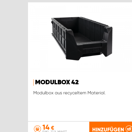
MODULBOX 42
Modulbox aus recyceltem Material.
14
€
HINZUFÜGEN
EXKL. 17 % MWST.