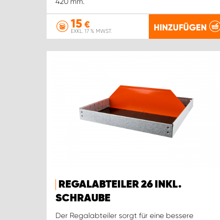
420 mm.
15
€
HINZUFÜGEN
EXKL. 17 % MWST.
REGALABTEILER 26 INKL.
SCHRAUBE
Der Regalabteiler sorgt für eine bessere