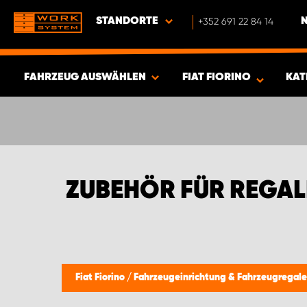
STANDORTE
+352 691 22 84 14
FAHRZEUG AUSWÄHLEN
FIAT FIORINO
KAT
ERGEBNISSE ANZEIGEN -
341
ARTIKEL
ZUBEHÖR FÜR REGALE
Fiat Fiorino
/
Fahrzeugeinrichtung & Fahrzeugregal