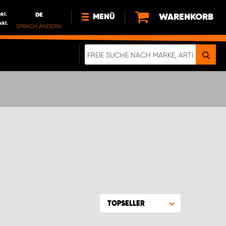
nkl.
DE
WARENKORB
MENÜ
xkl.
SPRACH ÄNDERN
DE
FR
NEWS
HTTPS://WWW.WORKSYSTEM.LU/DE/NACH
LU
ÜBER UNS
TOPSELLER