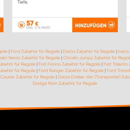
Tiefe.
57
€
HINZUFÜGEN
EXKL. 17 % MWST.
gale
|
Ford Zubehör für Regale
|
Dacia Zubehör für Regale
|
Iveco
roën Nemo Zubehör für Regale
|
Citroën Jumpy Zubehör für Rega
Zubehör für Regale
|
Fiat Fiorino Zubehör für Regale
|
Fiat Talento
ubehör für Regale
|
Ford Ranger Zubehör für Regale
|
Ford Transi
 Courier Zubehör für Regale
|
Dacia Dokker Van (Transporter) Zub
Dodge Ram Zubehör für Regale