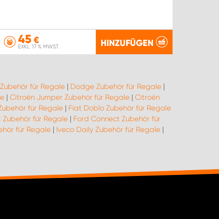
45
€
HINZUFÜGEN
EXKL. 17 % MWST.
 Zubehör für Regale
|
Dodge Zubehör für Regale
|
le
|
Citroën Jumper Zubehör für Regale
|
Citroën
 Zubehör für Regale
|
Fiat Doblo Zubehör für Regale
t Zubehör für Regale
|
Ford Connect Zubehör für
ehör für Regale
|
Iveco Daily Zubehör für Regale
|