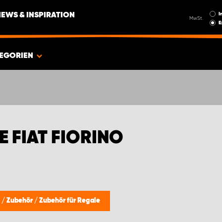
I
NEWS & INSPIRATION
MwSt.
E
EGORIEN
 FIAT FIORINO
e
/
Zubehör
/
Zubehör für Regale