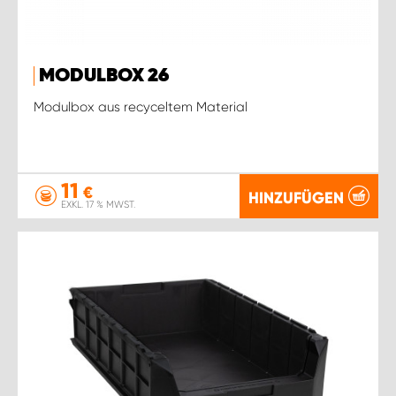
MODULBOX 26
Modulbox aus recyceltem Material
11
€
HINZUFÜGEN
EXKL. 17 % MWST.