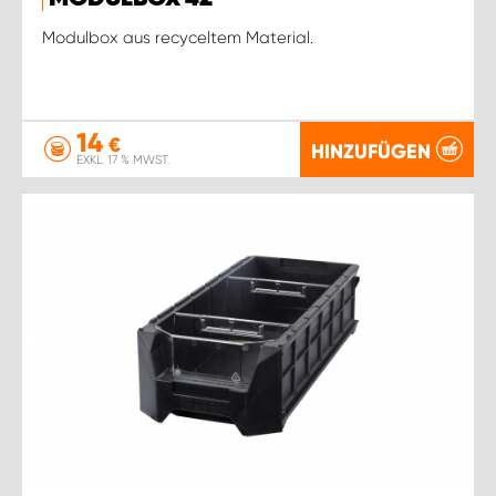
Modulbox aus recyceltem Material.
14
€
HINZUFÜGEN
EXKL. 17 % MWST.