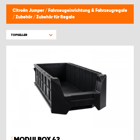
Citroën Jumper
/
Fahrzeugeinrichtung & Fahrzeugregale
/
Zubehör
/
Zubehör für Regale
TOPSELLER
MODULBOX 42