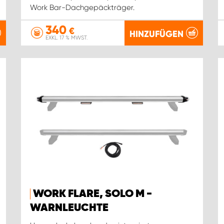
Work Bar-Dachgepäckträger.
340
€
HINZUFÜGEN
EXKL. 17 % MWST.
WORK FLARE, SOLO M -
WARNLEUCHTE