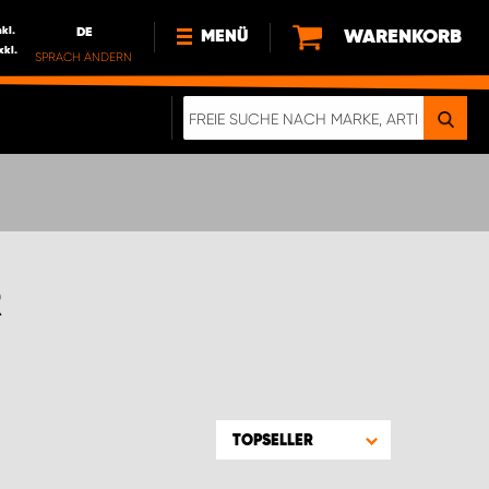
nkl.
DE
WARENKORB
MENÜ
xkl.
SPRACH ÄNDERN
DE
FR
NEWS
HTTPS://WWW.WORKSYSTEM.LU/DE/NACH
LU
ÜBER UNS
R
TOPSELLER