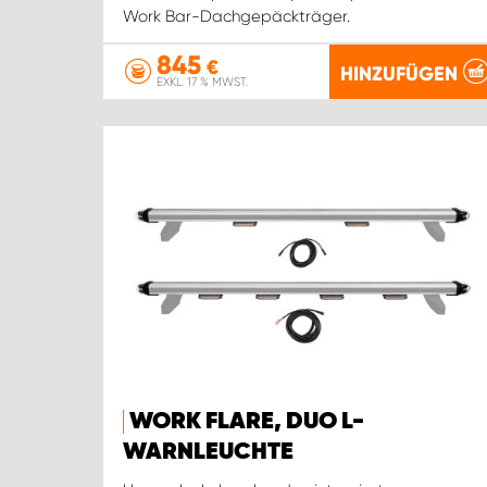
Work Bar-Dachgepäckträger.
845
€
HINZUFÜGEN
EXKL. 17 % MWST.
WORK FLARE, DUO L-
WARNLEUCHTE