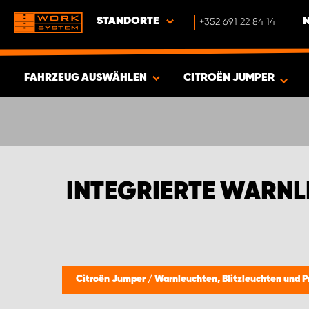
STANDORTE
+352 691 22 84 14
FAHRZEUG AUSWÄHLEN
CITROËN JUMPER
ERGEBNISSE ANZEIGEN -
400
ARTIKEL
INTEGRIERTE WARNL
Citroën Jumper
/
Warnleuchten, Blitzleuchten und P