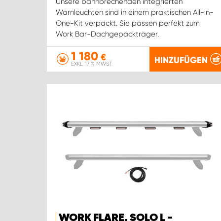
Unsere bahnbrechenden integrierten
Warnleuchten sind in einem praktischen All-in-
One-Kit verpackt. Sie passen perfekt zum
Work Bar-Dachgepäckträger.
1 180
€
HINZUFÜGEN
EXKL. 17 % MWST.
WORK FLARE, SOLO L -