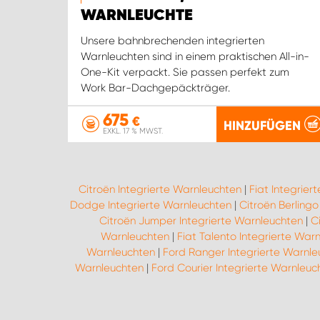
WARNLEUCHTE
Unsere bahnbrechenden integrierten
Warnleuchten sind in einem praktischen All-in-
One-Kit verpackt. Sie passen perfekt zum
Work Bar-Dachgepäckträger.
675
€
HINZUFÜGEN
EXKL. 17 % MWST.
Citroën Integrierte Warnleuchten
|
Fiat Integrier
Dodge Integrierte Warnleuchten
|
Citroën Berlingo
Citroën Jumper Integrierte Warnleuchten
|
C
Warnleuchten
|
Fiat Talento Integrierte War
Warnleuchten
|
Ford Ranger Integrierte Warnle
Warnleuchten
|
Ford Courier Integrierte Warnleuc