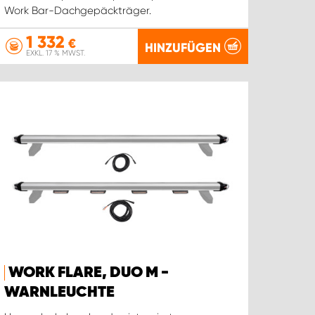
Work Bar-Dachgepäckträger.
1 332
€
HINZUFÜGEN
EXKL. 17 % MWST.
WORK FLARE, DUO M -
WARNLEUCHTE