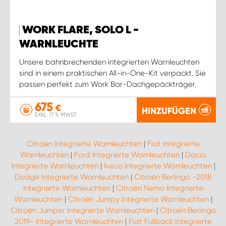
WORK FLARE, SOLO L -
WARNLEUCHTE
Unsere bahnbrechenden integrierten Warnleuchten
sind in einem praktischen All-in-One-Kit verpackt. Sie
passen perfekt zum Work Bar-Dachgepäckträger.
675
€
HINZUFÜGEN
EXKL. 17 % MWST.
Citroën Integrierte Warnleuchten
|
Fiat Integrierte
Warnleuchten
|
Ford Integrierte Warnleuchten
|
Dacia
Integrierte Warnleuchten
|
Iveco Integrierte Warnleuchten
|
Dodge Integrierte Warnleuchten
|
Citroën Berlingo -2018
Integrierte Warnleuchten
|
Citroën Nemo Integrierte
Warnleuchten
|
Citroën Jumpy Integrierte Warnleuchten
|
Citroën Jumper Integrierte Warnleuchten
|
Citroën Berlingo
2019- Integrierte Warnleuchten
|
Fiat Fullback Integrierte