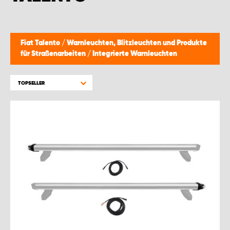
Fiat Talento
/
Warnleuchten, Blitzleuchten und Produkte
für Straßenarbeiten
/
Integrierte Warnleuchten
TOPSELLER