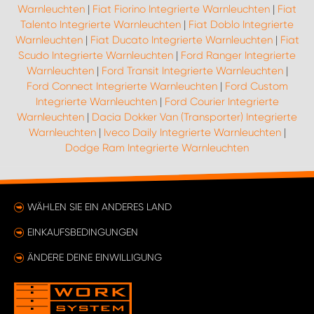
Warnleuchten
|
Fiat Fiorino Integrierte Warnleuchten
|
Fiat
Talento Integrierte Warnleuchten
|
Fiat Doblo Integrierte
Warnleuchten
|
Fiat Ducato Integrierte Warnleuchten
|
Fiat
Scudo Integrierte Warnleuchten
|
Ford Ranger Integrierte
Warnleuchten
|
Ford Transit Integrierte Warnleuchten
|
Ford Connect Integrierte Warnleuchten
|
Ford Custom
Integrierte Warnleuchten
|
Ford Courier Integrierte
Warnleuchten
|
Dacia Dokker Van (Transporter) Integrierte
Warnleuchten
|
Iveco Daily Integrierte Warnleuchten
|
Dodge Ram Integrierte Warnleuchten
WÄHLEN SIE EIN ANDERES LAND
EINKAUFSBEDINGUNGEN
ÄNDERE DEINE EINWILLIGUNG