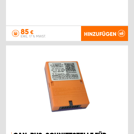
85
€
HINZUFÜGEN
EXKL. 17 % MWST.