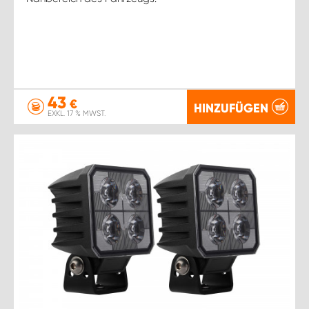
43
€
HINZUFÜGEN
EXKL. 17 % MWST.