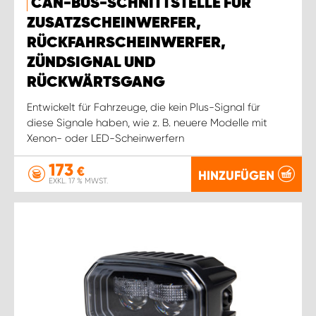
CAN-BUS-SCHNITTSTELLE FÜR
ZUSATZSCHEINWERFER,
RÜCKFAHRSCHEINWERFER,
ZÜNDSIGNAL UND
RÜCKWÄRTSGANG
Entwickelt für Fahrzeuge, die kein Plus-Signal für
diese Signale haben, wie z. B. neuere Modelle mit
Xenon- oder LED-Scheinwerfern
173
€
HINZUFÜGEN
EXKL. 17 % MWST.