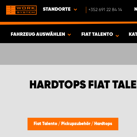
STANDORTE
+352 691 22 84 14
FAHRZEUG AUSWÄHLEN
FIAT TALENTO
KA
ERGEBNISSE ANZEIGEN -
412
ARTIKEL
HARDTOPS FIAT TAL
Fiat Talento
/
Pickupzubehör
/
Hardtops