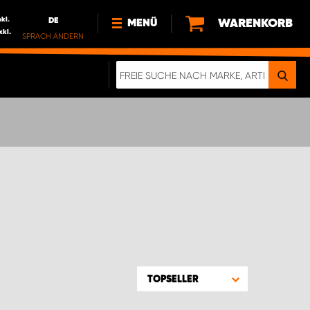
nkl.
DE
WARENKORB
MENÜ
xkl.
SPRACH ÄNDERN
DE
FR
NEWS
HTTPS://WWW.WORKSYSTEM.LU/DE/NACH
LU
ÜBER UNS
TOPSELLER