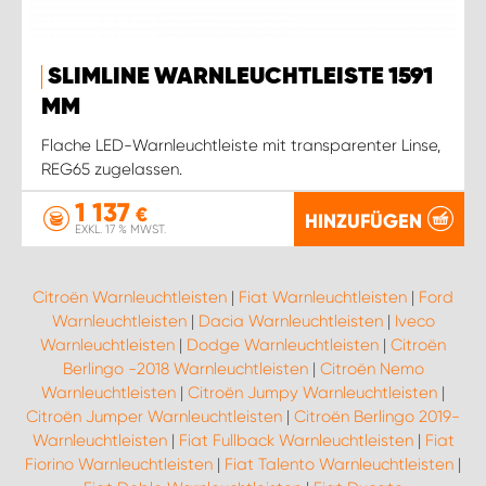
SLIMLINE WARNLEUCHTLEISTE 1591
MM
Flache LED-Warnleuchtleiste mit transparenter Linse,
REG65 zugelassen.
1 137
€
HINZUFÜGEN
EXKL. 17 % MWST.
Citroën Warnleuchtleisten
|
Fiat Warnleuchtleisten
|
Ford
Warnleuchtleisten
|
Dacia Warnleuchtleisten
|
Iveco
Warnleuchtleisten
|
Dodge Warnleuchtleisten
|
Citroën
Berlingo -2018 Warnleuchtleisten
|
Citroën Nemo
Warnleuchtleisten
|
Citroën Jumpy Warnleuchtleisten
|
Citroën Jumper Warnleuchtleisten
|
Citroën Berlingo 2019-
Warnleuchtleisten
|
Fiat Fullback Warnleuchtleisten
|
Fiat
Fiorino Warnleuchtleisten
|
Fiat Talento Warnleuchtleisten
|