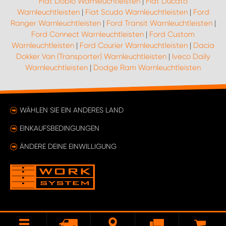
Fiat Doblo Warnleuchtleisten
|
Fiat Ducato
Warnleuchtleisten
|
Fiat Scudo Warnleuchtleisten
|
Ford
Ranger Warnleuchtleisten
|
Ford Transit Warnleuchtleisten
|
Ford Connect Warnleuchtleisten
|
Ford Custom
Warnleuchtleisten
|
Ford Courier Warnleuchtleisten
|
Dacia
Dokker Van (Transporter) Warnleuchtleisten
|
Iveco Daily
Warnleuchtleisten
|
Dodge Ram Warnleuchtleisten
WÄHLEN SIE EIN ANDERES LAND
EINKAUFSBEDINGUNGEN
ÄNDERE DEINE EINWILLIGUNG