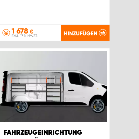
1 678
€
HINZUFÜGEN
EXKL. 17 % MWST.
FAHRZEUGEINRICHTUNG