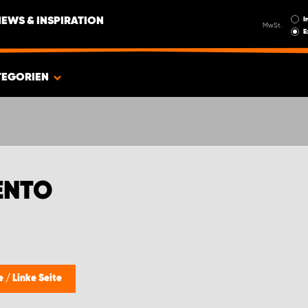
I
NEWS & INSPIRATION
MwSt.
E
TEGORIEN
LENTO
le
/
Linke Seite