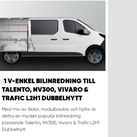
1 V-ENKEL BILINREDNING TILL
TALENTO, NV300, VIVARO &
TRAFIC L2H1 DUBBELHYTT
Med mix av lådor, modulbackar och hyllor är
detta en mycket populär bilinredning
passande Talento, NV300, Vivaro & Trafic L2H1
Dubbelhytt