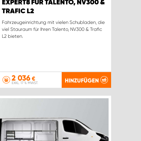
EXPERT8 FÜR TALENTO, NV300 &
TRAFIC L2
Fahrzeugeinrichtung mit vielen Schubladen, die
viel Stauraum für Ihren Talento, NV300 & Trafic
L2 bieten.
2 036
€
HINZUFÜGEN
EXKL. 17 % MWST.