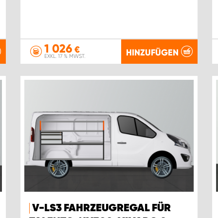
1 026
€
HINZUFÜGEN
EXKL. 17 % MWST.
V-LS3 FAHRZEUGREGAL FÜR