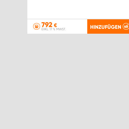
792
€
HINZUFÜGEN
EXKL. 17 % MWST.