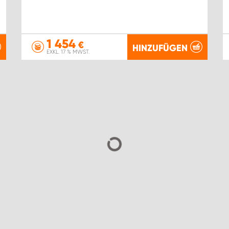
1 454
€
HINZUFÜGEN
EXKL. 17 % MWST.