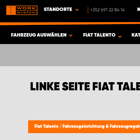
STANDORTE
+352 691 22 84 14
FAHRZEUG AUSWÄHLEN
FIAT TALENTO
KA
ERGEBNISSE ANZEIGEN -
412
ARTIKEL
LINKE SEITE FIAT TA
Fiat Talento
/
Fahrzeugeinrichtung & Fahrzeugrega