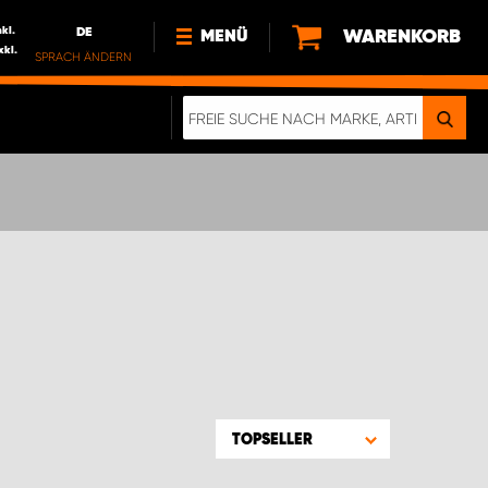
nkl.
DE
WARENKORB
MENÜ
xkl.
SPRACH ÄNDERN
DE
FR
NEWS
HTTPS://WWW.WORKSYSTEM.LU/DE/NACH
LU
ÜBER UNS
TOPSELLER