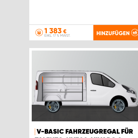
1 383
€
HINZUFÜGEN
EXKL. 17 % MWST.
V-BASIC FAHRZEUGREGAL FÜR