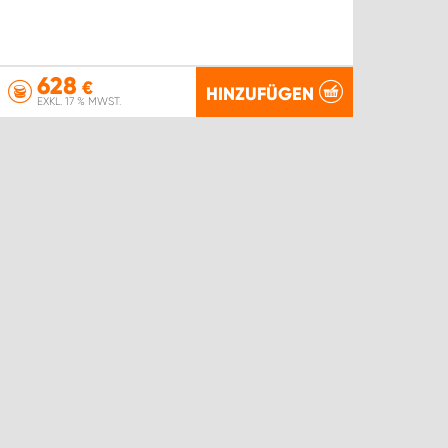
628
€
HINZUFÜGEN
EXKL. 17 % MWST.