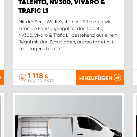
TALENTO, NV300, VIVARO &
TRAFIC L1
Mit der Serie Work System V-LS3 bieten wir
Ihnen ein Fahrzeugregal für den Talento,
NV300, Vivaro & Trafic L1, bestehend aus einem
Regal mit drei Schubladen, ausgestattet mit
Kugellagerschienen.
1 118
€
HINZUFÜGEN
EXKL. 17 % MWST.