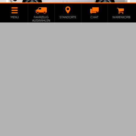
MENÜ
FAHRZEUG
STANDORTE
CHAT
WARENKORB
AUSWÄHLEN
H-SD4S FAHRZEUGREGAL FÜR
TALENTO, NV300, VIVARO & TRAFIC
L1
Die Fahrzeugeinrichtung H-SD4S kommt mit vier
kleinen Schubladen, die zur Seitentür gewendet sind.
1 138
€
HINZUFÜGEN
EXKL. 17 % MWST.