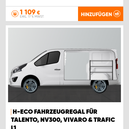
1 109
€
HINZUFÜGEN
EXKL. 17 % MWST.
H-ECO FAHRZEUGREGAL FÜR
TALENTO, NV300, VIVARO & TRAFIC
L1