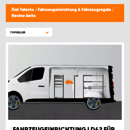
Fiat Talento
/
Fahrzeugeinrichtung & Fahrzeugregale
/
Rechte Seite
TOPSELLER
FAHRZEUGEINRICHTUNG LD42 FÜR