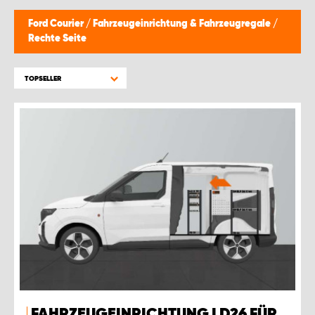
Ford Courier
/
Fahrzeugeinrichtung & Fahrzeugregale
/
Rechte Seite
TOPSELLER
FAHRZEUGEINRICHTUNG LD26 FÜR