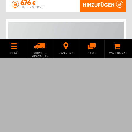
676
€
HINZUFÜGEN
EXKL. 17 % MWST.
MENÜ
FAHRZEUG
STANDORTE
CHAT
WARENKORB
AUSWÄHLEN
FAHRZEUGEINRICHTUNG D-PRO5
FÜR FORD COURIER L1
Mit dieser Fahrzeugeinrichtung erhalten Sie viel