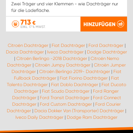
Zwei Träger und vier Klemmen - wie Dachträger nur
für die Ladefläche.
713
€
HINZUFÜGEN
EXKL. 17 % MWST.
Citroën Dachträger
|
Fiat Dachträger
|
Ford Dachträger
|
Dacia Dachträger
|
Iveco Dachträger
|
Dodge Dachträger
|
Citroën Berlingo -2018 Dachträger
|
Citroën Nemo
Dachträger
|
Citroën Jumpy Dachträger
|
Citroën Jumper
Dachträger
|
Citroën Berlingo 2019- Dachträger
|
Fiat
Fullback Dachträger
|
Fiat Fiorino Dachträger
|
Fiat
Talento Dachträger
|
Fiat Doblo Dachträger
|
Fiat Ducato
Dachträger
|
Fiat Scudo Dachträger
|
Ford Ranger
Dachträger
|
Ford Transit Dachträger
|
Ford Connect
Dachträger
|
Ford Custom Dachträger
|
Ford Courier
Dachträger
|
Dacia Dokker Van (Transporter) Dachträger
|
Iveco Daily Dachträger
|
Dodge Ram Dachträger