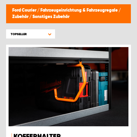
Ford Courier
/
Fahrzeugeinrichtung & Fahrzeugregale
/
Zubehör
/
Sonstiges Zubehör
TOPSELLER
KOFFERHALTER