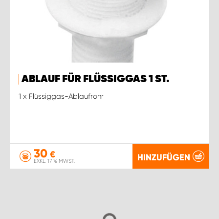
ABLAUF FÜR FLÜSSIGGAS 1 ST.
1 x Flüssiggas-Ablaufrohr
30
€
HINZUFÜGEN
EXKL. 17 % MWST.