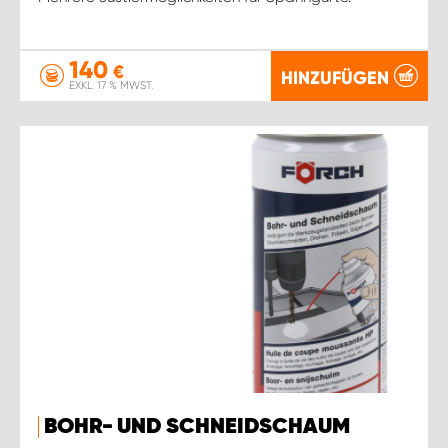
140
€
HINZUFÜGEN
EXKL. 17 % MWST.
BOHR- UND SCHNEIDSCHAUM