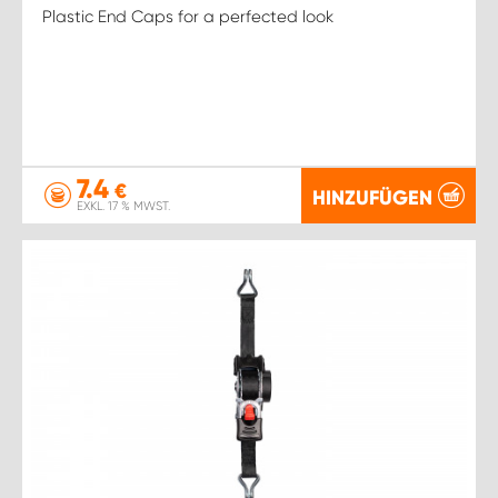
Plastic End Caps for a perfected look
7.4
€
HINZUFÜGEN
EXKL. 17 % MWST.