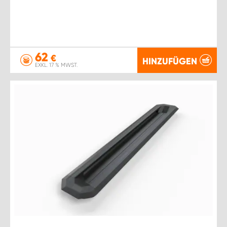
62
€
HINZUFÜGEN
EXKL. 17 % MWST.