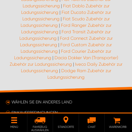
Ladungssicherung
|
Fiat Doblo Zubehör zur
Ladungssicherung
|
Fiat Ducato Zubehör zur
Ladungssicherung
|
Fiat Scudo Zubehör zur
Ladungssicherung
|
Ford Ranger Zubehör zur
Ladungssicherung
|
Ford Transit Zubehör zur
Ladungssicherung
|
Ford Connect Zubehör zur
Ladungssicherung
|
Ford Custom Zubehör zur
Ladungssicherung
|
Ford Courier Zubehör zur
Ladungssicherung
|
Dacia Dokker Van (Transporter)
Zubehör zur Ladungssicherung
|
Iveco Daily Zubehör zur
Ladungssicherung
|
Dodge Ram Zubehör zur
Ladungssicherung
WÄHLEN SIE EIN ANDERES LAND
EINKAUFSBEDINGUNGEN
ÄNDERE DEINE EINWILLIGUNG
MENÜ
FAHRZEUG
STANDORTE
CHAT
WARENKORB
AUSWÄHLEN