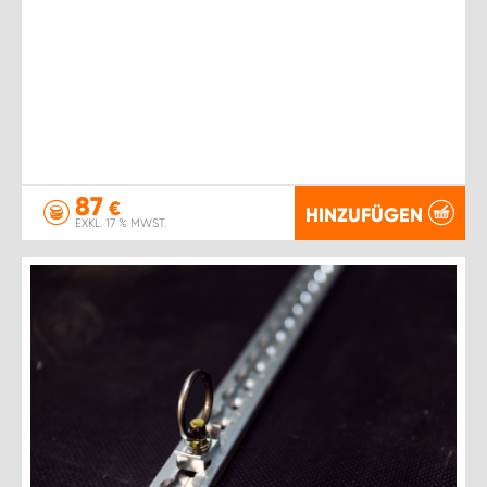
87
€
HINZUFÜGEN
EXKL. 17 % MWST.