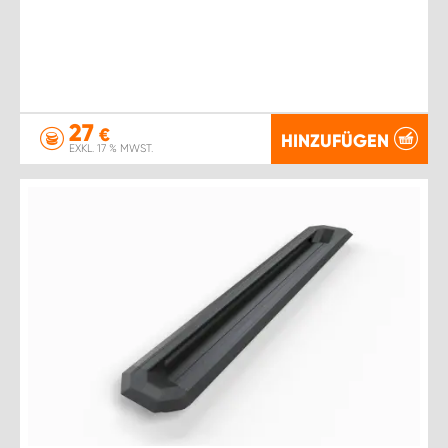
27
€
HINZUFÜGEN
EXKL. 17 % MWST.