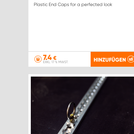
Plastic End Caps for a perfected look
7.4
€
HINZUFÜGEN
EXKL. 17 % MWST.