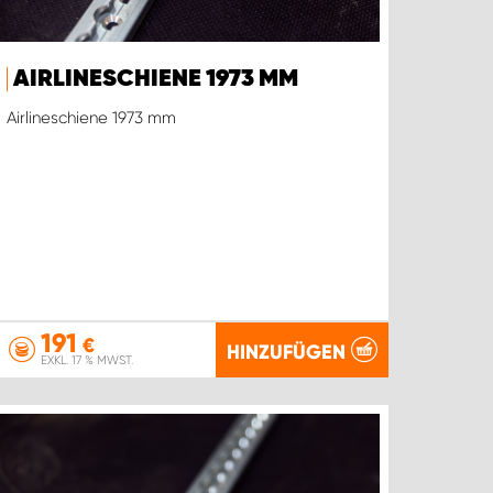
AIRLINESCHIENE 1973 MM
Airlineschiene 1973 mm
191
€
HINZUFÜGEN
EXKL. 17 % MWST.