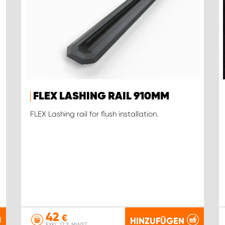
FLEX LASHING RAIL 910MM
FLEX Lashing rail for flush installation.
42
€
HINZUFÜGEN
EXKL. 17 % MWST.