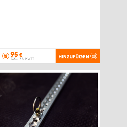
95
€
HINZUFÜGEN
EXKL. 17 % MWST.