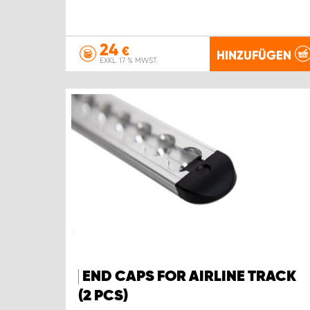
24
€
HINZUFÜGEN
EXKL. 17 % MWST.
END CAPS FOR AIRLINE TRACK
(2 PCS)