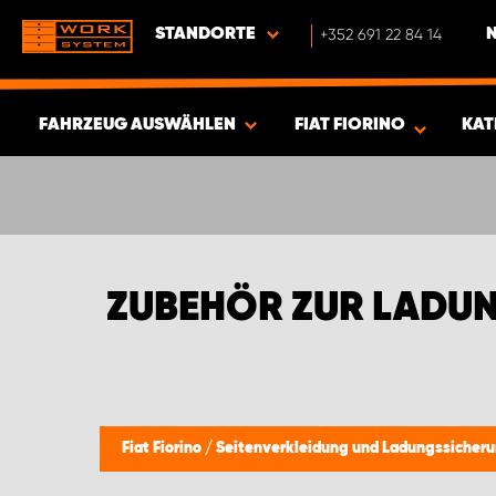
STANDORTE
+352 691 22 84 14
FAHRZEUG AUSWÄHLEN
FIAT FIORINO
KAT
ERGEBNISSE ANZEIGEN -
341
ARTIKEL
ZUBEHÖR ZUR LADUN
Fiat Fiorino
/
Seitenverkleidung und Ladungssicher