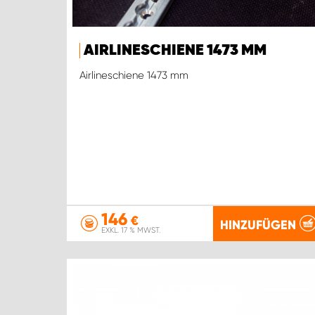
AIRLINESCHIENE 1473 MM
Airlineschiene 1473 mm
146
€
HINZUFÜGEN
EXKL. 17 % MWST.