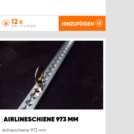
12
€
HINZUFÜGEN
EXKL. 17 % MWST.
AIRLINESCHIENE 973 MM
Airlineschiene 973 mm