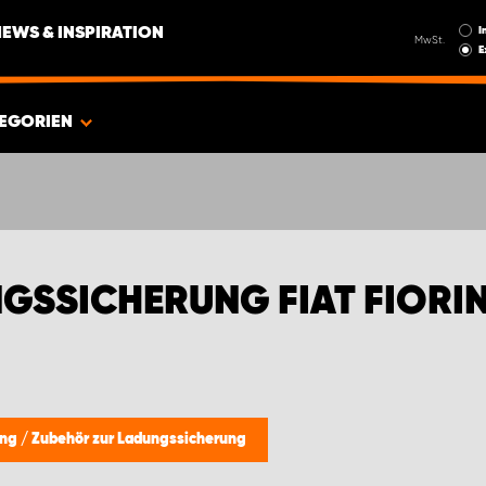
I
NEWS & INSPIRATION
MwSt.
E
EGORIEN
GSSICHERUNG FIAT FIORI
ung
/
Zubehör zur Ladungssicherung