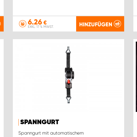
6.26
€
HINZUFÜGEN
EXKL. 17 % MWST.
SPANNGURT
Spanngurt mit automatischem