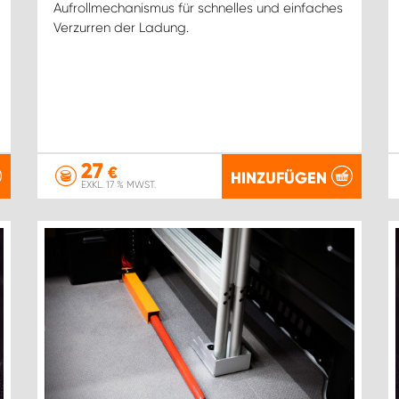
Aufrollmechanismus für schnelles und einfaches
Verzurren der Ladung.
27
€
HINZUFÜGEN
EXKL. 17 % MWST.