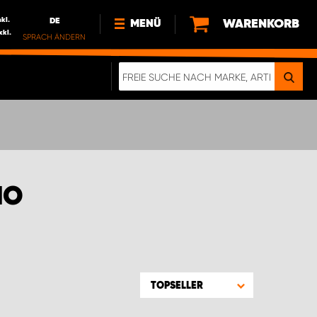
nkl.
DE
WARENKORB
MENÜ
xkl.
SPRACH ÄNDERN
DE
FR
NEWS
HTTPS://WWW.WORKSYSTEM.LU/DE/NACH
LU
ÜBER UNS
NO
TOPSELLER