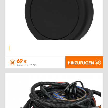
69
€
HINZUFÜGEN
EXKL. 17 % MWST.