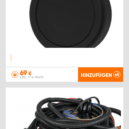
69
€
HINZUFÜGEN
EXKL. 17 % MWST.