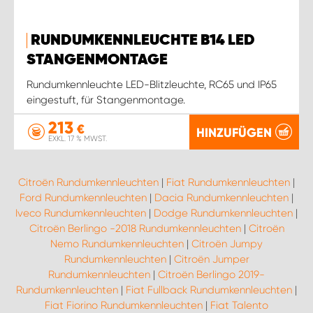
RUNDUMKENNLEUCHTE B14 LED
STANGENMONTAGE
Rundumkennleuchte LED-Blitzleuchte, RC65 und IP65
eingestuft, für Stangenmontage.
213
€
HINZUFÜGEN
EXKL. 17 % MWST.
Citroën Rundumkennleuchten
|
Fiat Rundumkennleuchten
|
Ford Rundumkennleuchten
|
Dacia Rundumkennleuchten
|
Iveco Rundumkennleuchten
|
Dodge Rundumkennleuchten
|
Citroën Berlingo -2018 Rundumkennleuchten
|
Citroën
Nemo Rundumkennleuchten
|
Citroën Jumpy
Rundumkennleuchten
|
Citroën Jumper
Rundumkennleuchten
|
Citroën Berlingo 2019-
Rundumkennleuchten
|
Fiat Fullback Rundumkennleuchten
|
Fiat Fiorino Rundumkennleuchten
|
Fiat Talento