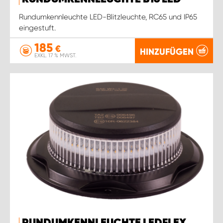
Rundumkennleuchte LED-Blitzleuchte, RC65 und IP65
eingestuft.
185
€
HINZUFÜGEN
EXKL. 17 % MWST.