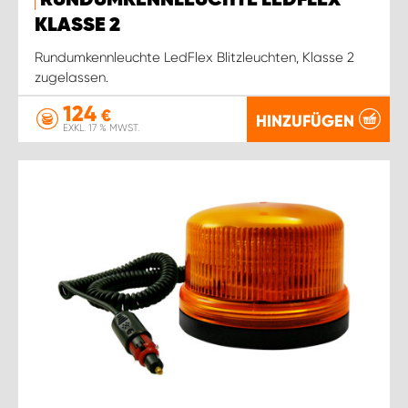
RUNDUMKENNLEUCHTE LEDFLEX
KLASSE 2
Rundumkennleuchte LedFlex Blitzleuchten, Klasse 2
zugelassen.
124
€
HINZUFÜGEN
EXKL. 17 % MWST.