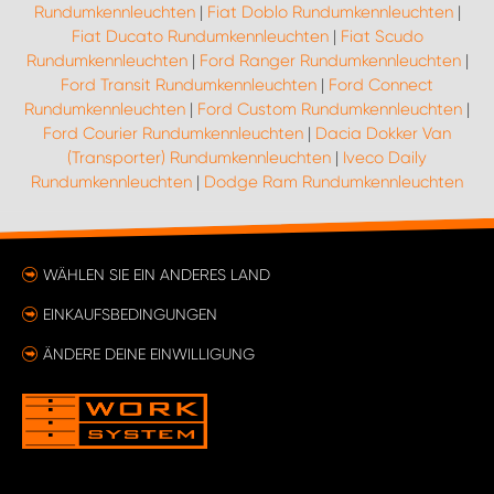
Rundumkennleuchten
|
Fiat Doblo Rundumkennleuchten
|
Fiat Ducato Rundumkennleuchten
|
Fiat Scudo
Rundumkennleuchten
|
Ford Ranger Rundumkennleuchten
|
Ford Transit Rundumkennleuchten
|
Ford Connect
Rundumkennleuchten
|
Ford Custom Rundumkennleuchten
|
Ford Courier Rundumkennleuchten
|
Dacia Dokker Van
(Transporter) Rundumkennleuchten
|
Iveco Daily
Rundumkennleuchten
|
Dodge Ram Rundumkennleuchten
WÄHLEN SIE EIN ANDERES LAND
EINKAUFSBEDINGUNGEN
ÄNDERE DEINE EINWILLIGUNG