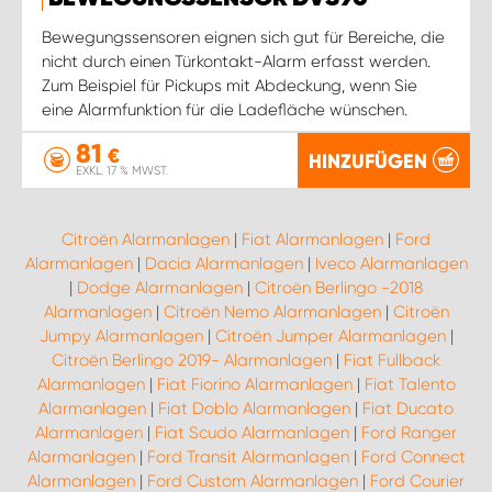
Bewegungssensoren eignen sich gut für Bereiche, die
nicht durch einen Türkontakt-Alarm erfasst werden.
Zum Beispiel für Pickups mit Abdeckung, wenn Sie
eine Alarmfunktion für die Ladefläche wünschen.
81
€
HINZUFÜGEN
EXKL. 17 % MWST.
Citroën Alarmanlagen
|
Fiat Alarmanlagen
|
Ford
Alarmanlagen
|
Dacia Alarmanlagen
|
Iveco Alarmanlagen
|
Dodge Alarmanlagen
|
Citroën Berlingo -2018
Alarmanlagen
|
Citroën Nemo Alarmanlagen
|
Citroën
Jumpy Alarmanlagen
|
Citroën Jumper Alarmanlagen
|
Citroën Berlingo 2019- Alarmanlagen
|
Fiat Fullback
Alarmanlagen
|
Fiat Fiorino Alarmanlagen
|
Fiat Talento
Alarmanlagen
|
Fiat Doblo Alarmanlagen
|
Fiat Ducato
Alarmanlagen
|
Fiat Scudo Alarmanlagen
|
Ford Ranger
Alarmanlagen
|
Ford Transit Alarmanlagen
|
Ford Connect
Alarmanlagen
|
Ford Custom Alarmanlagen
|
Ford Courier