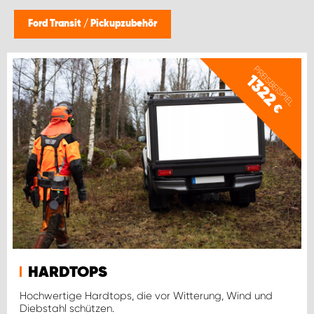
Ford Transit
/
Pickupzubehör
PREISBEISPIEL
1322
€
HARDTOPS
Hochwertige Hardtops, die vor Witterung, Wind und
Diebstahl schützen.