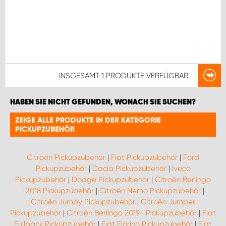
INSGESAMT
1 PRODUKTE
VERFÜGBAR
HABEN SIE NICHT GEFUNDEN, WONACH SIE SUCHEN?
ZEIGE ALLE PRODUKTE IN DER KATEGORIE
PICKUPZUBEHÖR
Citroën Pickupzubehör
|
Fiat Pickupzubehör
|
Ford
Pickupzubehör
|
Dacia Pickupzubehör
|
Iveco
Pickupzubehör
|
Dodge Pickupzubehör
|
Citroën Berlingo
-2018 Pickupzubehör
|
Citroën Nemo Pickupzubehör
|
Citroën Jumpy Pickupzubehör
|
Citroën Jumper
Pickupzubehör
|
Citroën Berlingo 2019- Pickupzubehör
|
Fiat
Fullback Pickupzubehör
|
Fiat Fiorino Pickupzubehör
|
Fiat