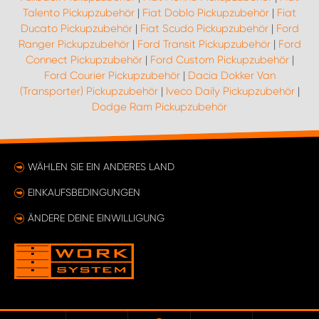
Talento Pickupzubehör
|
Fiat Doblo Pickupzubehör
|
Fiat
Ducato Pickupzubehör
|
Fiat Scudo Pickupzubehör
|
Ford
Ranger Pickupzubehör
|
Ford Transit Pickupzubehör
|
Ford
Connect Pickupzubehör
|
Ford Custom Pickupzubehör
|
Ford Courier Pickupzubehör
|
Dacia Dokker Van
(Transporter) Pickupzubehör
|
Iveco Daily Pickupzubehör
|
Dodge Ram Pickupzubehör
WÄHLEN SIE EIN ANDERES LAND
EINKAUFSBEDINGUNGEN
ÄNDERE DEINE EINWILLIGUNG