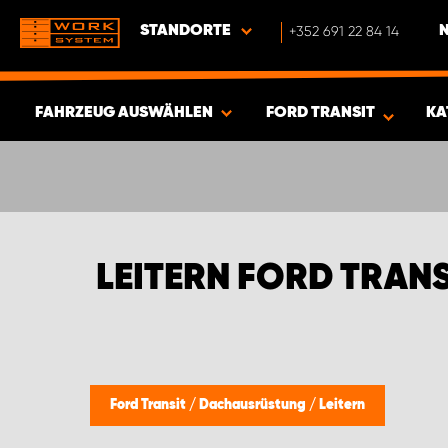
STANDORTE
+352 691 22 84 14
FAHRZEUG AUSWÄHLEN
FORD TRANSIT
KA
ERGEBNISSE ANZEIGEN -
428
ARTIKEL
LEITERN FORD TRANS
Ford Transit
/
Dachausrüstung
/
Leitern