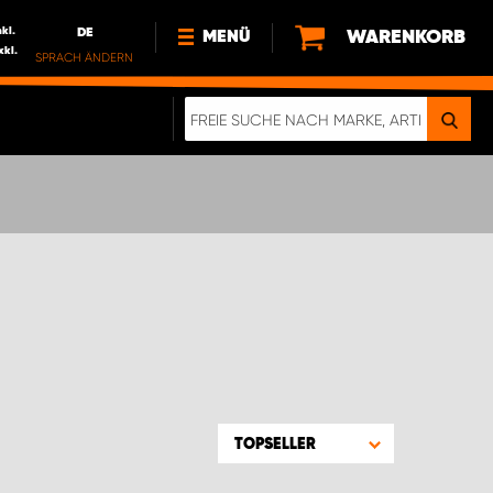
nkl.
DE
WARENKORB
MENÜ
xkl.
SPRACH ÄNDERN
DE
FR
NEWS
HTTPS://WWW.WORKSYSTEM.LU/DE/NACH
LU
ÜBER UNS
TOPSELLER