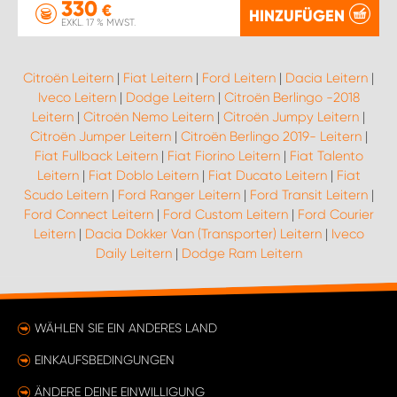
330
€
HINZUFÜGEN
EXKL. 17 % MWST.
Citroën Leitern
|
Fiat Leitern
|
Ford Leitern
|
Dacia Leitern
|
Iveco Leitern
|
Dodge Leitern
|
Citroën Berlingo -2018
Leitern
|
Citroën Nemo Leitern
|
Citroën Jumpy Leitern
|
Citroën Jumper Leitern
|
Citroën Berlingo 2019- Leitern
|
Fiat Fullback Leitern
|
Fiat Fiorino Leitern
|
Fiat Talento
Leitern
|
Fiat Doblo Leitern
|
Fiat Ducato Leitern
|
Fiat
Scudo Leitern
|
Ford Ranger Leitern
|
Ford Transit Leitern
|
Ford Connect Leitern
|
Ford Custom Leitern
|
Ford Courier
Leitern
|
Dacia Dokker Van (Transporter) Leitern
|
Iveco
Daily Leitern
|
Dodge Ram Leitern
WÄHLEN SIE EIN ANDERES LAND
EINKAUFSBEDINGUNGEN
ÄNDERE DEINE EINWILLIGUNG