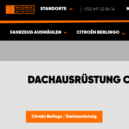
STANDORTE
+352 691 22 84 14
FAHRZEUG AUSWÄHLEN
CITROËN BERLINGO
ERGEBNISSE ANZEIGEN -
351
ARTIKEL
DACHAUSRÜSTUNG C
Citroën Berlingo
/
Dachausrüstung