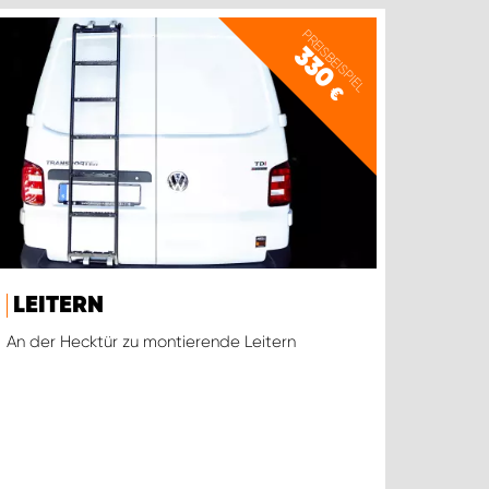
PREISBEISPIEL
330
€
LEITERN
An der Hecktür zu montierende Leitern