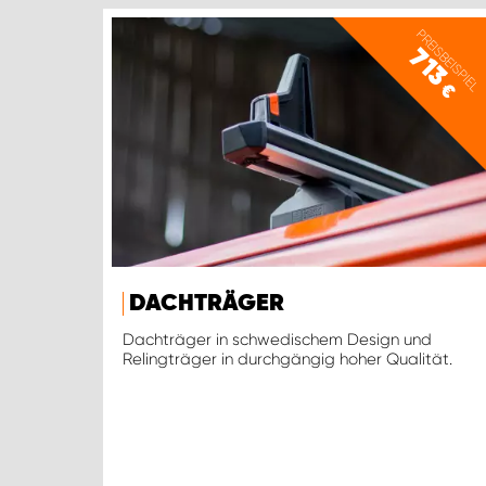
PREISBEISPIEL
713
€
DACHTRÄGER
Dachträger in schwedischem Design und
Relingträger in durchgängig hoher Qualität.