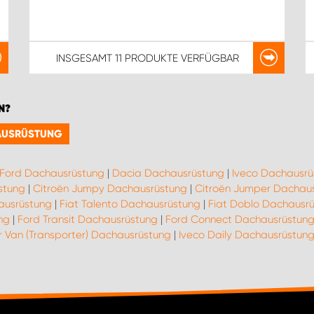
INSGESAMT
11 PRODUKTE
VERFÜGBAR
N?
HAUSRÜSTUNG
Ford Dachausrüstung
|
Dacia Dachausrüstung
|
Iveco Dachausrü
stung
|
Citroën Jumpy Dachausrüstung
|
Citroën Jumper Dachau
hausrüstung
|
Fiat Talento Dachausrüstung
|
Fiat Doblo Dachausr
ng
|
Ford Transit Dachausrüstung
|
Ford Connect Dachausrüstun
 Van (Transporter) Dachausrüstung
|
Iveco Daily Dachausrüstun