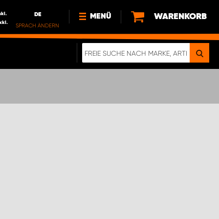
nkl.
DE
WARENKORB
MENÜ
xkl.
SPRACH ÄNDERN
DE
FR
NEWS
HTTPS://WWW.WORKSYSTEM.LU/DE/NACH
LU
ÜBER UNS