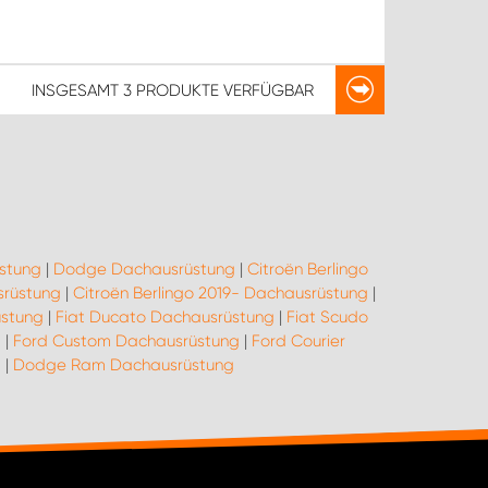
INSGESAMT
3 PRODUKTE
VERFÜGBAR
stung
|
Dodge Dachausrüstung
|
Citroën Berlingo
srüstung
|
Citroën Berlingo 2019- Dachausrüstung
|
üstung
|
Fiat Ducato Dachausrüstung
|
Fiat Scudo
g
|
Ford Custom Dachausrüstung
|
Ford Courier
g
|
Dodge Ram Dachausrüstung