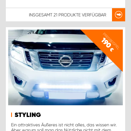
INSGESAMT
21 PRODUKTE
VERFÜGBAR
PREISBEISPIEL
190
€
STYLING
Ein attraktives Äußeres ist nicht alles, das wissen wir.
Aber warum soll man das Nützliche nicht mit dem