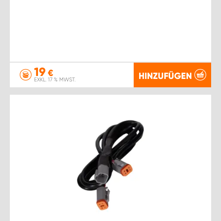
19
€
HINZUFÜGEN
EXKL. 17 % MWST.