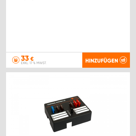
33
€
HINZUFÜGEN
EXKL. 17 % MWST.