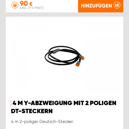
90
€
HINZUFÜGEN
EXKL. 17 % MWST.
4 M Y-ABZWEIGUNG MIT 2 POLIGEN
DT-STECKERN
4 m 2-poliger Deutsch-Stecker.