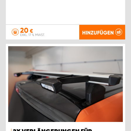
20
€
HINZUFÜGEN
EXKL. 17 % MWST.