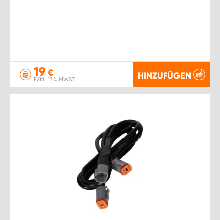
19
€
HINZUFÜGEN
EXKL. 17 % MWST.