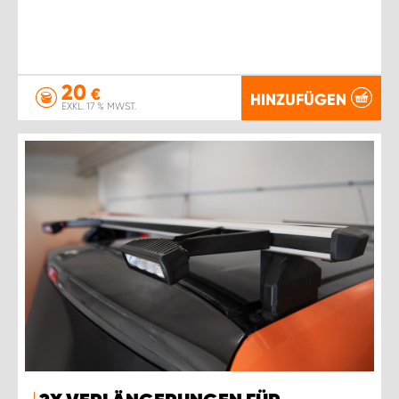
20
€
HINZUFÜGEN
EXKL. 17 % MWST.