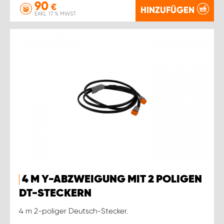
90
€
HINZUFÜGEN
EXKL. 17 % MWST.
4 M Y-ABZWEIGUNG MIT 2 POLIGEN
DT-STECKERN
4 m 2-poliger Deutsch-Stecker.