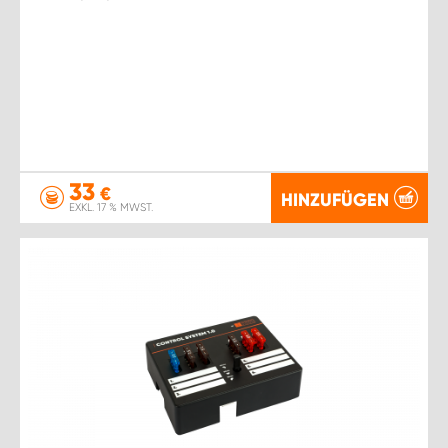
33
€
HINZUFÜGEN
EXKL. 17 % MWST.