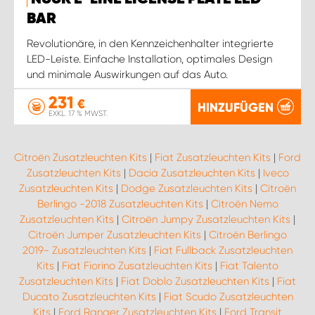
BAR
Revolutionäre, in den Kennzeichenhalter integrierte
LED-Leiste. Einfache Installation, optimales Design
und minimale Auswirkungen auf das Auto.
231
€
HINZUFÜGEN
EXKL. 17 % MWST.
Citroën Zusatzleuchten Kits
|
Fiat Zusatzleuchten Kits
|
Ford
Zusatzleuchten Kits
|
Dacia Zusatzleuchten Kits
|
Iveco
Zusatzleuchten Kits
|
Dodge Zusatzleuchten Kits
|
Citroën
Berlingo -2018 Zusatzleuchten Kits
|
Citroën Nemo
Zusatzleuchten Kits
|
Citroën Jumpy Zusatzleuchten Kits
|
Citroën Jumper Zusatzleuchten Kits
|
Citroën Berlingo
2019- Zusatzleuchten Kits
|
Fiat Fullback Zusatzleuchten
Kits
|
Fiat Fiorino Zusatzleuchten Kits
|
Fiat Talento
Zusatzleuchten Kits
|
Fiat Doblo Zusatzleuchten Kits
|
Fiat
Ducato Zusatzleuchten Kits
|
Fiat Scudo Zusatzleuchten
Kits
|
Ford Ranger Zusatzleuchten Kits
|
Ford Transit