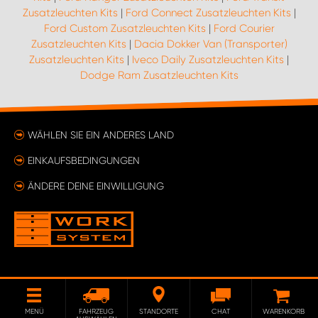
Zusatzleuchten Kits
|
Ford Connect Zusatzleuchten Kits
|
Ford Custom Zusatzleuchten Kits
|
Ford Courier
Zusatzleuchten Kits
|
Dacia Dokker Van (Transporter)
Zusatzleuchten Kits
|
Iveco Daily Zusatzleuchten Kits
|
Dodge Ram Zusatzleuchten Kits
WÄHLEN SIE EIN ANDERES LAND
EINKAUFSBEDINGUNGEN
ÄNDERE DEINE EINWILLIGUNG
MENÜ
FAHRZEUG
STANDORTE
CHAT
WARENKORB