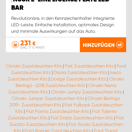
BAR
Revolutionäre, in den Kennzeichenhalter integrierte
LED-Leiste. Einfache Installation, optimales Design
und minimale Auswirkungen auf das Auto.
231
€
HINZUFÜGEN
EXKL. 17 % MWST.
Citroën Zusatzleuchten Kits
|
Fiat Zusatzleuchten Kits
|
Ford
Zusatzleuchten Kits
|
Dacia Zusatzleuchten Kits
|
Iveco
Zusatzleuchten Kits
|
Dodge Zusatzleuchten Kits
|
Citroën
Berlingo -2018 Zusatzleuchten Kits
|
Citroën Nemo
Zusatzleuchten Kits
|
Citroën Jumpy Zusatzleuchten Kits
|
Citroën Jumper Zusatzleuchten Kits
|
Citroën Berlingo
2019- Zusatzleuchten Kits
|
Fiat Fullback Zusatzleuchten
Kits
|
Fiat Fiorino Zusatzleuchten Kits
|
Fiat Talento
Zusatzleuchten Kits
|
Fiat Doblo Zusatzleuchten Kits
|
Fiat
Ducato Zusatzleuchten Kits
|
Fiat Scudo Zusatzleuchten
Kits
|
Ford Ranger Zusatzleuchten Kits
|
Ford Transit