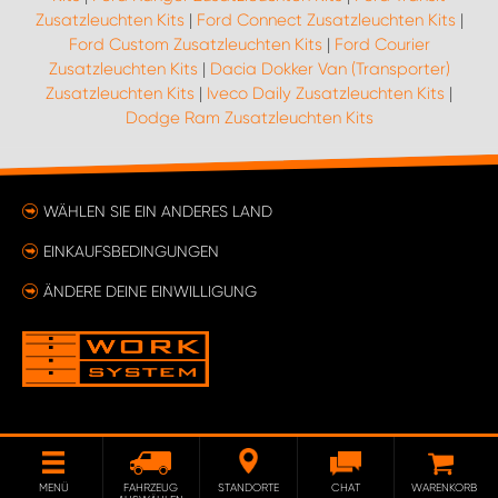
Zusatzleuchten Kits
|
Ford Connect Zusatzleuchten Kits
|
Ford Custom Zusatzleuchten Kits
|
Ford Courier
Zusatzleuchten Kits
|
Dacia Dokker Van (Transporter)
Zusatzleuchten Kits
|
Iveco Daily Zusatzleuchten Kits
|
Dodge Ram Zusatzleuchten Kits
WÄHLEN SIE EIN ANDERES LAND
EINKAUFSBEDINGUNGEN
ÄNDERE DEINE EINWILLIGUNG
MENÜ
FAHRZEUG
STANDORTE
CHAT
WARENKORB