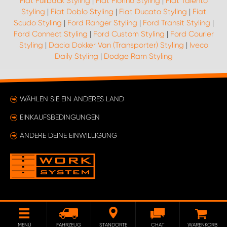
Fiat Fullback Styling
|
Fiat Fiorino Styling
|
Fiat Talento
Styling
|
Fiat Doblo Styling
|
Fiat Ducato Styling
|
Fiat
Scudo Styling
|
Ford Ranger Styling
|
Ford Transit Styling
|
Ford Connect Styling
|
Ford Custom Styling
|
Ford Courier
Styling
|
Dacia Dokker Van (Transporter) Styling
|
Iveco
Daily Styling
|
Dodge Ram Styling
WÄHLEN SIE EIN ANDERES LAND
EINKAUFSBEDINGUNGEN
ÄNDERE DEINE EINWILLIGUNG
MENÜ
FAHRZEUG
STANDORTE
CHAT
WARENKORB