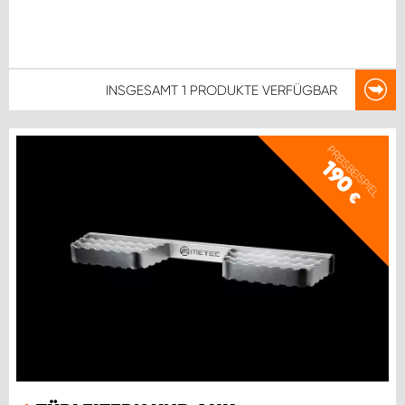
INSGESAMT
1 PRODUKTE
VERFÜGBAR
PREISBEISPIEL
190
€