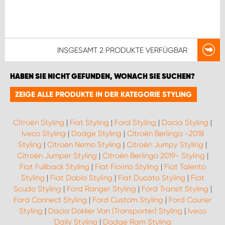
INSGESAMT
2 PRODUKTE
VERFÜGBAR
HABEN SIE NICHT GEFUNDEN, WONACH SIE SUCHEN?
ZEIGE ALLE PRODUKTE IN DER KATEGORIE STYLING
Citroën Styling
|
Fiat Styling
|
Ford Styling
|
Dacia Styling
|
Iveco Styling
|
Dodge Styling
|
Citroën Berlingo -2018
Styling
|
Citroën Nemo Styling
|
Citroën Jumpy Styling
|
Citroën Jumper Styling
|
Citroën Berlingo 2019- Styling
|
Fiat Fullback Styling
|
Fiat Fiorino Styling
|
Fiat Talento
Styling
|
Fiat Doblo Styling
|
Fiat Ducato Styling
|
Fiat
Scudo Styling
|
Ford Ranger Styling
|
Ford Transit Styling
|
Ford Connect Styling
|
Ford Custom Styling
|
Ford Courier
Styling
|
Dacia Dokker Van (Transporter) Styling
|
Iveco
Daily Styling
|
Dodge Ram Styling