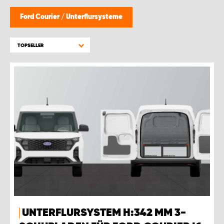
Ford Courier
/
Unterflursysteme
TOPSELLER
UNTERFLURSYSTEM H:342 MM 3-