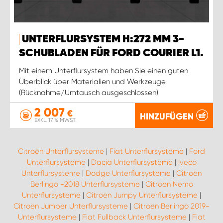
UNTERFLURSYSTEM H:272 MM 3-
SCHUBLADEN FÜR FORD COURIER L1.
Mit einem Unterflursystem haben Sie einen guten
Überblick über Materialien und Werkzeuge.
(Rücknahme/Umtausch ausgeschlossen)
2 007
€
HINZUFÜGEN
EXKL. 17 % MWST.
Citroën Unterflursysteme
|
Fiat Unterflursysteme
|
Ford
Unterflursysteme
|
Dacia Unterflursysteme
|
Iveco
Unterflursysteme
|
Dodge Unterflursysteme
|
Citroën
Berlingo -2018 Unterflursysteme
|
Citroën Nemo
Unterflursysteme
|
Citroën Jumpy Unterflursysteme
|
Citroën Jumper Unterflursysteme
|
Citroën Berlingo 2019-
Unterflursysteme
|
Fiat Fullback Unterflursysteme
|
Fiat