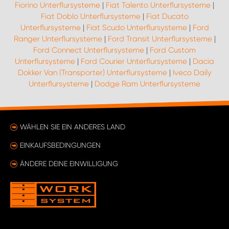
Fiorino Unterflursysteme
|
Fiat Talento Unterflursysteme
|
Fiat Doblo Unterflursysteme
|
Fiat Ducato
Unterflursysteme
|
Fiat Scudo Unterflursysteme
|
Ford
Ranger Unterflursysteme
|
Ford Transit Unterflursysteme
|
Ford Connect Unterflursysteme
|
Ford Custom
Unterflursysteme
|
Ford Courier Unterflursysteme
|
Dacia
Dokker Van (Transporter) Unterflursysteme
|
Iveco Daily
Unterflursysteme
|
Dodge Ram Unterflursysteme
WÄHLEN SIE EIN ANDERES LAND
EINKAUFSBEDINGUNGEN
ÄNDERE DEINE EINWILLIGUNG