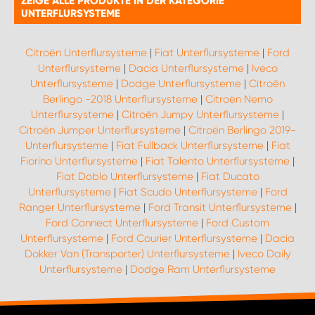
ZEIGE ALLE PRODUKTE IN DER KATEGORIE
UNTERFLURSYSTEME
Citroën Unterflursysteme
|
Fiat Unterflursysteme
|
Ford
Unterflursysteme
|
Dacia Unterflursysteme
|
Iveco
Unterflursysteme
|
Dodge Unterflursysteme
|
Citroën
Berlingo -2018 Unterflursysteme
|
Citroën Nemo
Unterflursysteme
|
Citroën Jumpy Unterflursysteme
|
Citroën Jumper Unterflursysteme
|
Citroën Berlingo 2019-
Unterflursysteme
|
Fiat Fullback Unterflursysteme
|
Fiat
Fiorino Unterflursysteme
|
Fiat Talento Unterflursysteme
|
Fiat Doblo Unterflursysteme
|
Fiat Ducato
Unterflursysteme
|
Fiat Scudo Unterflursysteme
|
Ford
Ranger Unterflursysteme
|
Ford Transit Unterflursysteme
|
Ford Connect Unterflursysteme
|
Ford Custom
Unterflursysteme
|
Ford Courier Unterflursysteme
|
Dacia
Dokker Van (Transporter) Unterflursysteme
|
Iveco Daily
Unterflursysteme
|
Dodge Ram Unterflursysteme