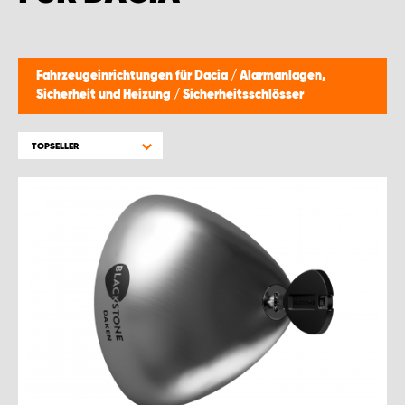
Fahrzeugeinrichtungen für Dacia
/
Alarmanlagen,
Sicherheit und Heizung
/
Sicherheitsschlösser
TOPSELLER