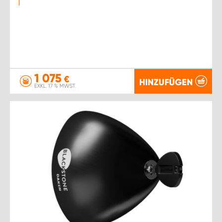
1 075
€
HINZUFÜGEN
EXKL. 17 % MWST.