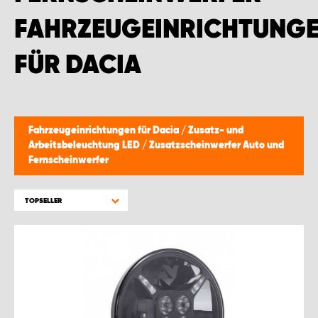
FAHRZEUGEINRICHTUNG
FÜR DACIA
Fahrzeugeinrichtungen für Dacia
/
Zusatz- und
Arbeitsbeleuchtung LED
/
Zusatzscheinwerfer Auto und
Fernscheinwerfer
TOPSELLER