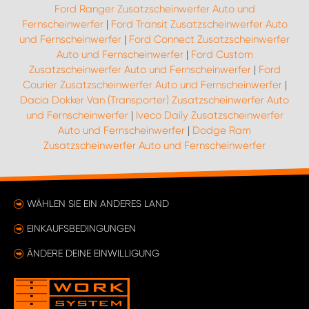
Ford Ranger Zusatzscheinwerfer Auto und
Fernscheinwerfer
|
Ford Transit Zusatzscheinwerfer Auto
und Fernscheinwerfer
|
Ford Connect Zusatzscheinwerfer
Auto und Fernscheinwerfer
|
Ford Custom
Zusatzscheinwerfer Auto und Fernscheinwerfer
|
Ford
Courier Zusatzscheinwerfer Auto und Fernscheinwerfer
|
Dacia Dokker Van (Transporter) Zusatzscheinwerfer Auto
und Fernscheinwerfer
|
Iveco Daily Zusatzscheinwerfer
Auto und Fernscheinwerfer
|
Dodge Ram
Zusatzscheinwerfer Auto und Fernscheinwerfer
WÄHLEN SIE EIN ANDERES LAND
EINKAUFSBEDINGUNGEN
ÄNDERE DEINE EINWILLIGUNG