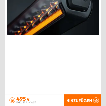
495
€
HINZUFÜGEN
EXKL. 17 % MWST.