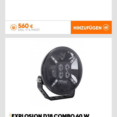
560
€
HINZUFÜGEN
EXKL. 17 % MWST.
EXPLOSION D18 COMBO 60 W,