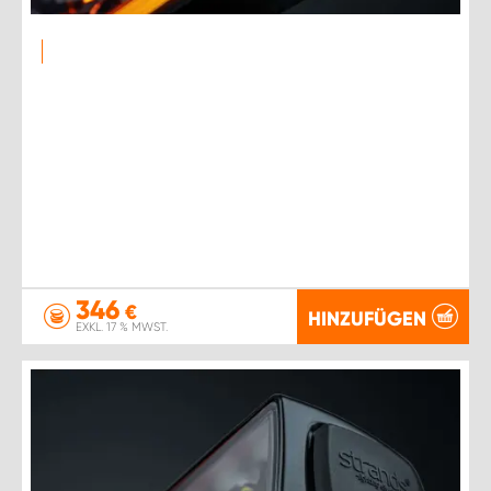
346
€
HINZUFÜGEN
EXKL. 17 % MWST.