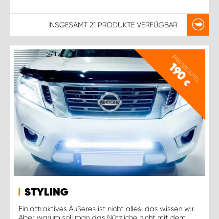
INSGESAMT
21 PRODUKTE
VERFÜGBAR
PREISBEISPIEL
190
€
STYLING
Ein attraktives Äußeres ist nicht alles, das wissen wir.
Aber warum soll man das Nützliche nicht mit dem